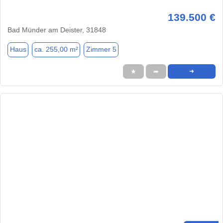
139.500 €
Bad Münder am Deister, 31848
Haus
ca. 255,00 m²
Zimmer 5
★
➦
➜