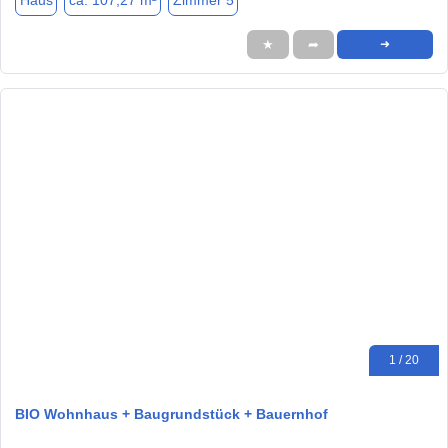
Haus
ca. 107,27 m²
Zimmer 5
★
➦
➜
1 / 20
BIO Wohnhaus + Baugrundstück + Bauernhof