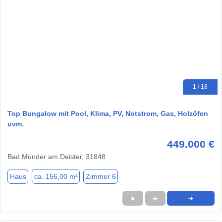
1 / 18
Top Bungalow mit Pool, Klima, PV, Notstrom, Gas, Holzöfen
uvm.
449.000 €
Bad Münder am Deister, 31848
Haus
ca. 156,00 m²
Zimmer 6
★
➦
➜