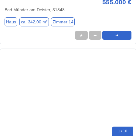
555.000 €
Bad Münder am Deister, 31848
Haus
ca. 342,00 m²
Zimmer 14
★
➦
➜
1 / 10