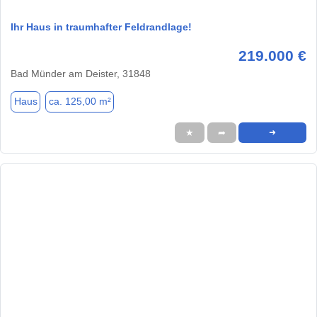
Ihr Haus in traumhafter Feldrandlage!
219.000 €
Bad Münder am Deister, 31848
Haus
ca. 125,00 m²
★
➦
➜