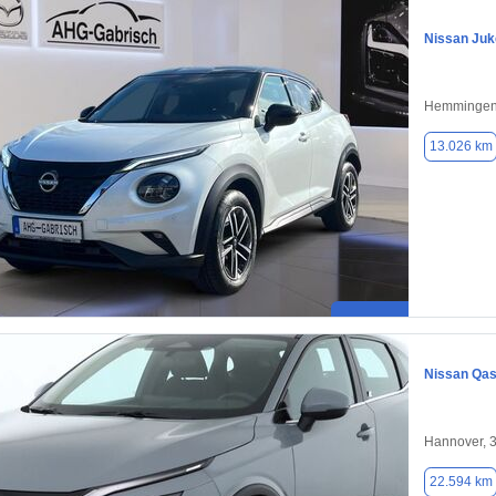
Nissan Juk
Hemmingen
13.026 km
Nissan Qas
Hannover, 
22.594 km