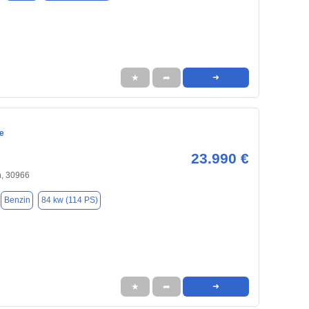
★
➦
➜
e
23.990 €
, 30966
Benzin
84 kw (114 PS)
★
➦
➜