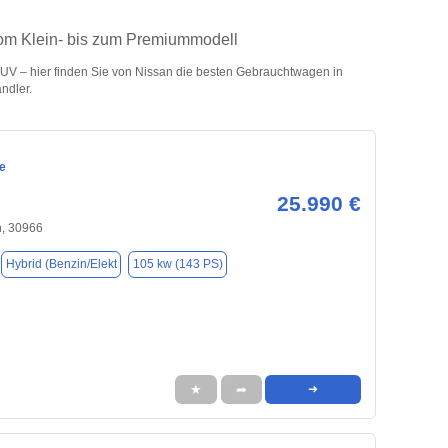
vom Klein- bis zum Premiummodell
V – hier finden Sie von Nissan die besten Gebrauchtwagen in
ndler.
e
25.990 €
, 30966
Hybrid (Benzin/Elekt
105 kw (143 PS)
★
➦
➜