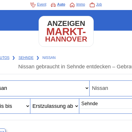
Event
Auto
Immo
Job
ANZEIGEN
MARKT-
HANNOVER
UTOS
❯
SEHNDE
❯
NISSAN
Nissan gebraucht in Sehnde entdecken – Gebra
×