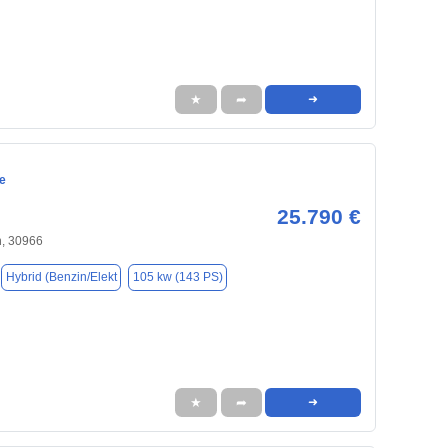
★
➦
➜
e
25.790 €
, 30966
Hybrid (Benzin/Elekt
105 kw (143 PS)
★
➦
➜