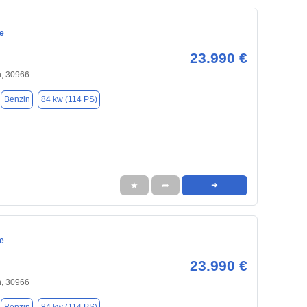
e
23.990 €
, 30966
Benzin
84 kw (114 PS)
★
➦
➜
e
23.990 €
, 30966