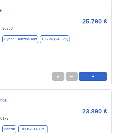
e
25.790 €
, 30966
Hybrid (Benzin/Elekt
105 kw (143 PS)
★
➦
➜
hqai
23.890 €
30179
Benzin
103 kw (140 PS)