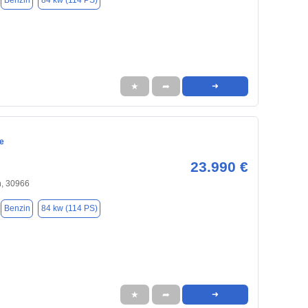
Benzin
84 kw (114 PS)
★
➦
➜
e
23.990 €
, 30966
Benzin
84 kw (114 PS)
★
➦
➜