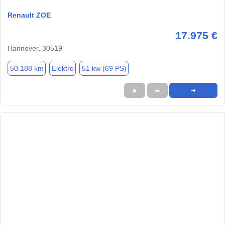
Renault ZOE
17.975 €
Hannover, 30519
50.188 km
Elektro
51 kw (69 PS)
★
➦
➜