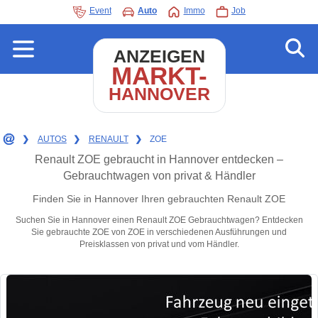
Event
Auto
Immo
Job
ANZEIGEN
MARKT-
HANNOVER
❯
AUTOS
❯
RENAULT
❯
ZOE
Renault ZOE gebraucht in Hannover entdecken –
Gebrauchtwagen von privat & Händler
Finden Sie in Hannover Ihren gebrauchten Renault ZOE
Suchen Sie in Hannover einen Renault ZOE Gebrauchtwagen? Entdecken
Sie gebrauchte ZOE von ZOE in verschiedenen Ausführungen und
Preisklassen von privat und vom Händler.