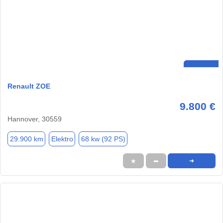
Renault ZOE
9.800 €
Hannover, 30559
29.900 km
Elektro
68 kw (92 PS)
★
➦
➜