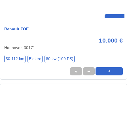
Renault ZOE
10.000 €
Hannover, 30171
50.112 km
Elektro
80 kw (109 PS)
★
➦
➜