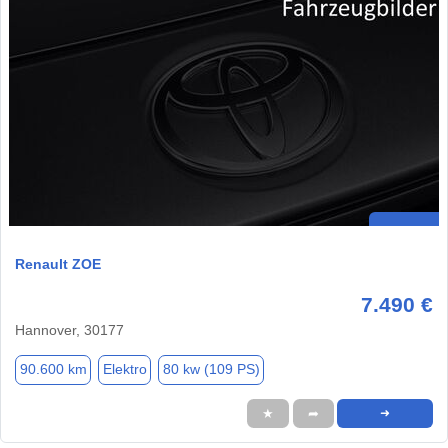
Renault ZOE
7.490 €
Hannover, 30177
90.600 km
Elektro
80 kw (109 PS)
★
➦
➜