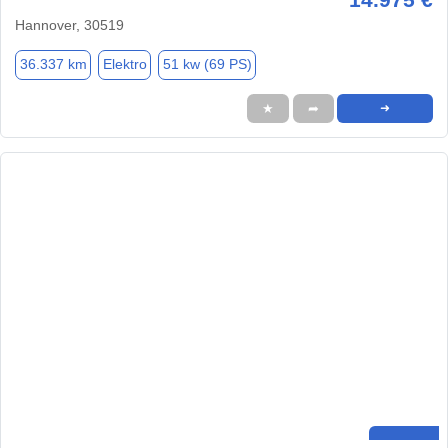
Hannover, 30519
36.337 km
Elektro
51 kw (69 PS)
★
➦
➜