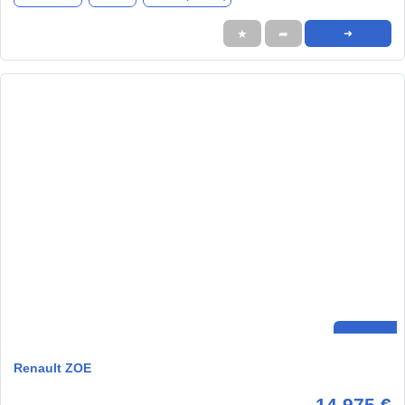
★
➦
➜
Renault ZOE
14.975 €