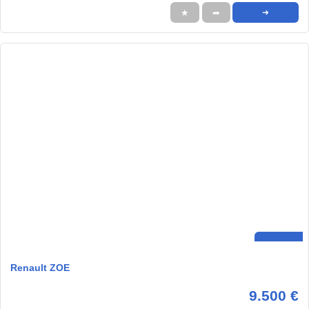
★
➦
➜
Renault ZOE
9.500 €