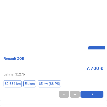
Renault ZOE
7.700 €
Lehrte, 31275
82.634 km
Elektro
65 kw (88 PS)
★
➦
➜