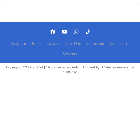
Ratgeber
Presse
Lokales
Über Uns
Impressum
Datenschutz
Cookies
Copyright © 2000 - 2026 | 1A Infosysteme GmbH | Content by: 1A-Anzeigenmarkt.de
09.08.2026