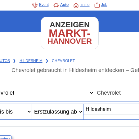
Event
Auto
Immo
Job
ANZEIGEN
MARKT-
HANNOVER
UTOS
❯
HILDESHEIM
❯
CHEVROLET
Chevrolet gebraucht in Hildesheim entdecken – Ge
×