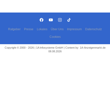
Ratgeber
Presse
Lokales
Über Uns
Impressum
Datenschutz
Cookies
Copyright © 2000 - 2026 | 1A Infosysteme GmbH | Content by: 1A-Anzeigenmarkt.de
08.08.2026