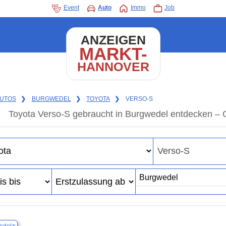
Event
Auto
Immo
Job
ANZEIGEN
MARKT-
HANNOVER
UTOS
❯
BURGWEDEL
❯
TOYOTA
❯
VERSO-S
Toyota Verso-S gebraucht in Burgwedel entdecken – 
×