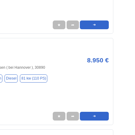
★
➦
➜
8.950 €
en ( bei Hannover ), 30890
m
Diesel
81 kw (110 PS)
★
➦
➜