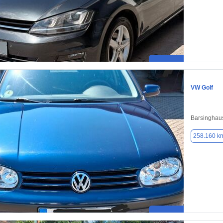
VW Golf
Barsinghau
258.160 k