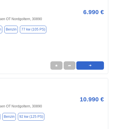
6.990 €
sen OT Nordgoltern, 30890
m
Benzin
77 kw (105 PS)
★
➦
➜
10.990 €
sen OT Nordgoltern, 30890
Benzin
92 kw (125 PS)