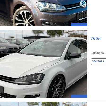
VW Golf
Barsinghaus
164.568 k