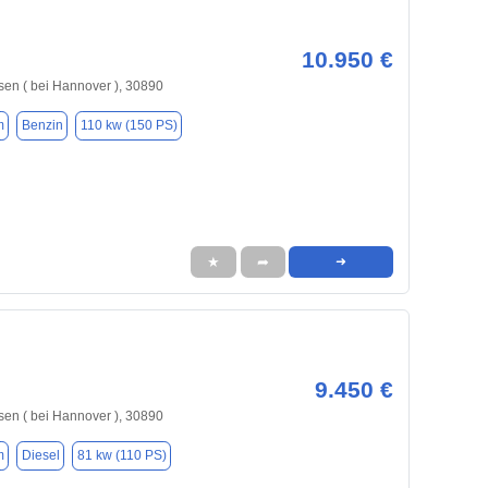
10.950 €
en ( bei Hannover ), 30890
m
Benzin
110 kw (150 PS)
★
➦
➜
9.450 €
en ( bei Hannover ), 30890
m
Diesel
81 kw (110 PS)