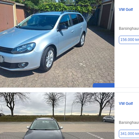
VW Golf
Barsinghau
156.000 k
VW Golf
Barsinghau
341.000 k