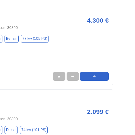
4.300 €
sen, 30890
m
Benzin
77 kw (105 PS)
★
➦
➜
2.099 €
sen, 30890
m
Diesel
74 kw (101 PS)