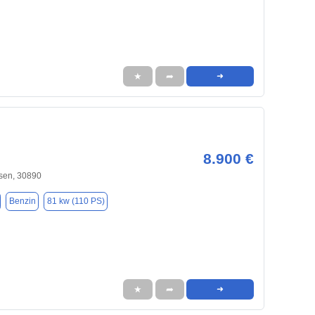
★
➦
➜
8.900 €
sen, 30890
Benzin
81 kw (110 PS)
★
➦
➜