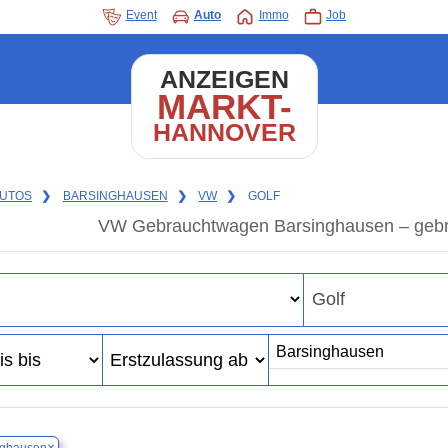
Event
Auto
Immo
Job
ANZEIGEN
MARKT-
HANNOVER
UTOS
❯
BARSINGHAUSEN
❯
VW
❯
GOLF
VW Gebrauchtwagen Barsinghausen – gebr
×