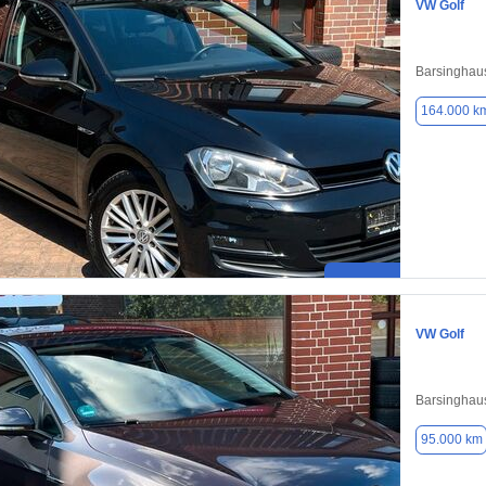
VW Golf
Barsinghau
164.000 k
VW Golf
Barsinghau
95.000 km