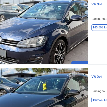
VW Golf
Barsinghaus
145.508 k
VW Golf
Barsinghaus
190.039 k