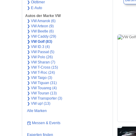
Barsi
❯ Oldtimer
❯ E-Auto
Autos der Marke VW
❯ VW Amarok (6)
❯ VW Arteon (9)
❯ VW Beetle (6)
❯ VW Caddy (29)
❯ VW Golf (83)
❯ VW ID.3 (4)
❯ VW Passat (5)
❯ VW Polo (26)
❯ VW Sharan (7)
❯ VW T-Cross (15)
❯ VW T-Roc (24)
❯ VW Taigo (3)
❯ VW Tiguan (31)
❯ VW Touareg (4)
❯ VW Touran (13)
❯ VW Transporter (3)
❯ VW up! (13)
Alle Marken
Messen & Events
Experten finden