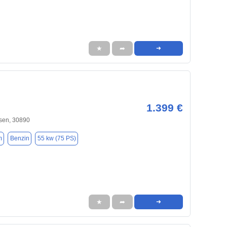
★
➦
➜
1.399 €
sen, 30890
m
Benzin
55 kw (75 PS)
★
➦
➜