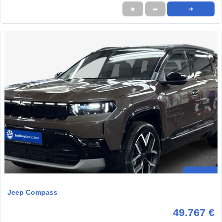
★
➦
➜
Jeep Compass
49.767 €