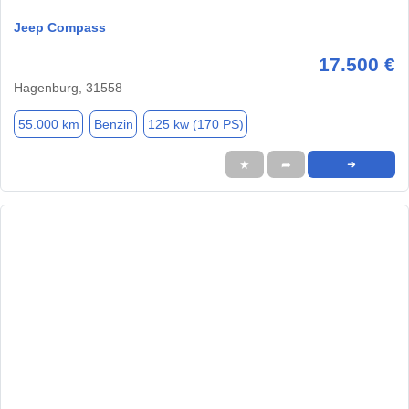
Jeep Compass
17.500 €
Hagenburg, 31558
55.000 km
Benzin
125 kw (170 PS)
★
➦
➜