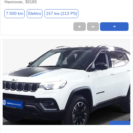
Hannover, 30165
7.500 km
Elektro
157 kw (213 PS)
★
➦
➜