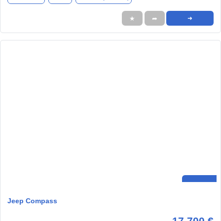
★
➦
➜
Jeep Compass
17.700 €