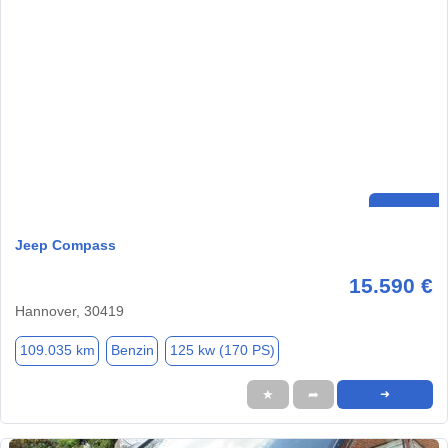
Jeep Compass
15.590 €
Hannover, 30419
109.035 km
Benzin
125 kw (170 PS)
★
➦
➜