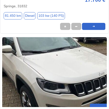
Springe, 31832
81.450 km
Diesel
103 kw (140 PS)
★
➦
➜