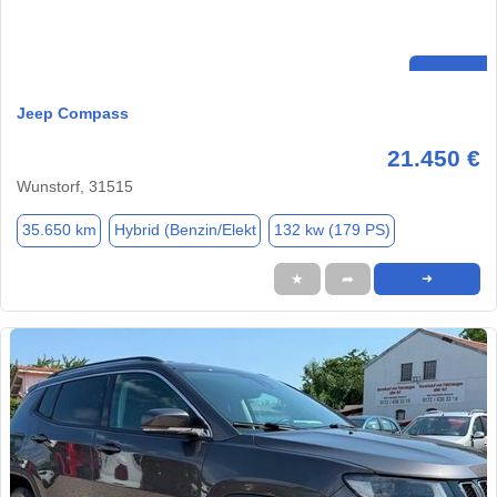
Jeep Compass
21.450 €
Wunstorf, 31515
35.650 km
Hybrid (Benzin/Elekt
132 kw (179 PS)
★
➦
➜