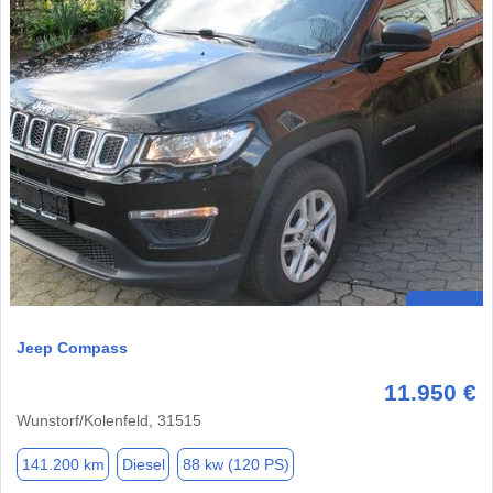
Jeep Compass
11.950 €
Wunstorf/Kolenfeld, 31515
141.200 km
Diesel
88 kw (120 PS)