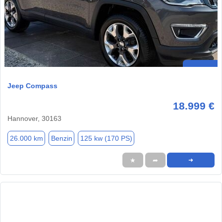
Jeep Compass
18.999 €
Hannover, 30163
26.000 km
Benzin
125 kw (170 PS)
★
➦
➜