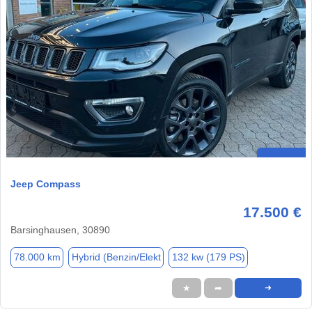
Jeep Compass
17.500 €
Barsinghausen, 30890
78.000 km
Hybrid (Benzin/Elekt
132 kw (179 PS)
★
➦
➜