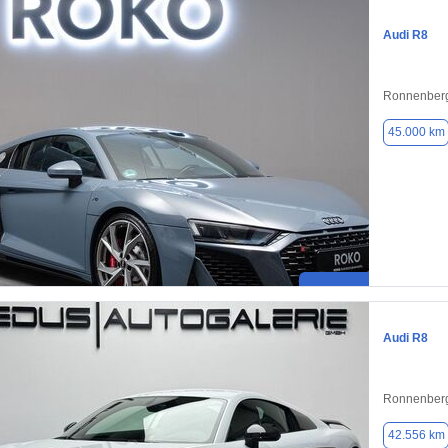
Audi R8
Ronnenberg
45.000 km
Audi R8
Ronnenberg
42.556 km