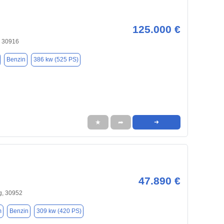
125.000 €
, 30916
Benzin
386 kw (525 PS)
★
➦
➜
47.890 €
, 30952
m
Benzin
309 kw (420 PS)