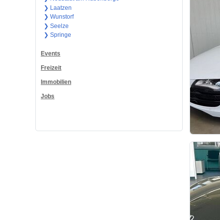
❯ Laatzen
❯ Wunstorf
❯ Seelze
❯ Springe
Events
Freizeit
Immobilien
Jobs