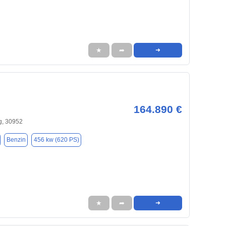
★
➦
➜
164.890 €
, 30952
Benzin
456 kw (620 PS)
★
➦
➜