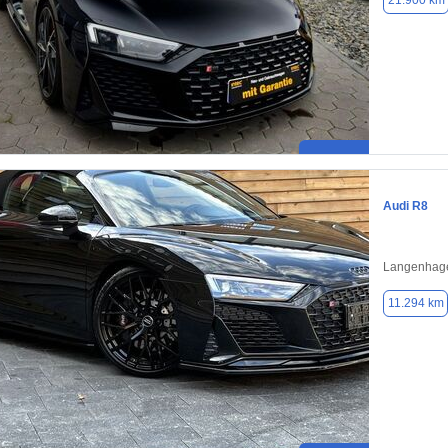
21.900 km
Audi R8
Langenhag
11.294 km