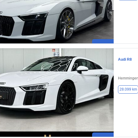
Audi R8
Hemmingen 
28.099 km