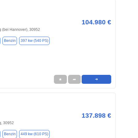
104.980 €
 (bei Hannover), 30952
Benzin
397 kw (540 PS)
★
➦
➜
137.898 €
, 30952
Benzin
449 kw (610 PS)