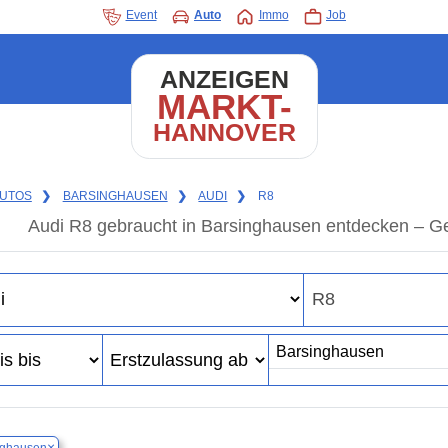
Event
Auto
Immo
Job
ANZEIGEN
MARKT-
HANNOVER
UTOS
❯
BARSINGHAUSEN
❯
AUDI
❯
R8
Audi R8 gebraucht in Barsinghausen entdecken – G
×