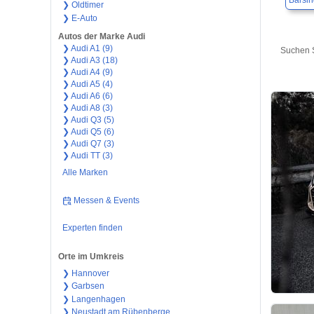
Barsi
❯ Oldtimer
❯ E-Auto
Autos der Marke Audi
❯ Audi A1 (9)
Suchen S
❯ Audi A3 (18)
❯ Audi A4 (9)
❯ Audi A5 (4)
❯ Audi A6 (6)
❯ Audi A8 (3)
❯ Audi Q3 (5)
❯ Audi Q5 (6)
❯ Audi Q7 (3)
❯ Audi TT (3)
Alle Marken
Messen & Events
Experten finden
Orte im Umkreis
❯ Hannover
❯ Garbsen
❯ Langenhagen
❯ Neustadt am Rübenberge