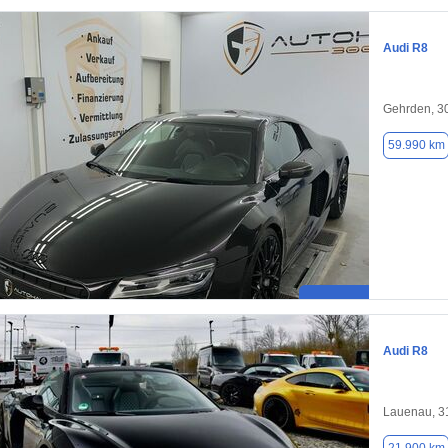
Audi R8
Gehrden, 3
59.990 km
Audi R8
Lauenau, 3