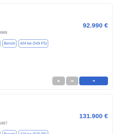
92.990 €
0989
Benzin
404 kw (549 PS)
★
➦
➜
131.900 €
1867