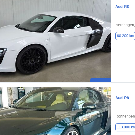
Audi R8
Isernhagen
60.200 km
Audi R8
Ronnenberg
113.000 k