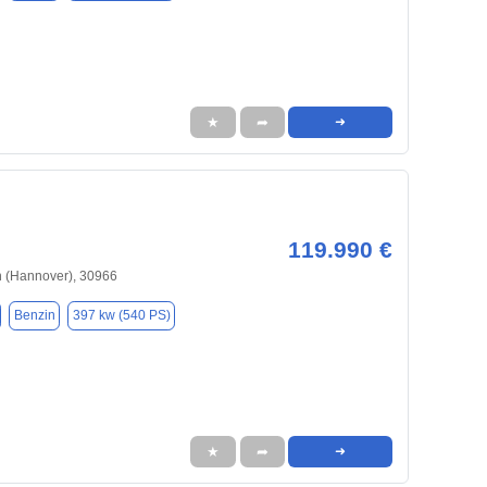
★
➦
➜
119.990 €
(Hannover), 30966
Benzin
397 kw (540 PS)
★
➦
➜