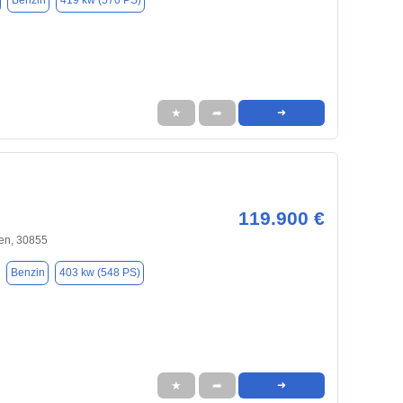
Benzin
419 kw (570 PS)
★
➦
➜
119.900 €
en, 30855
Benzin
403 kw (548 PS)
★
➦
➜