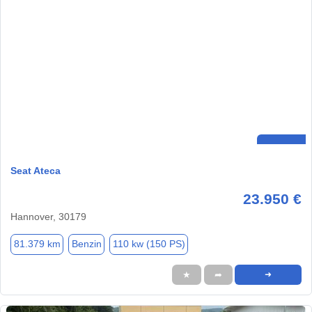
Seat Ateca
23.950 €
Hannover, 30179
81.379 km
Benzin
110 kw (150 PS)
★
➦
➜