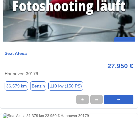
Seat Ateca
27.950 €
Hannover, 30179
36.579 km
Benzin
110 kw (150 PS)
★
➦
➜