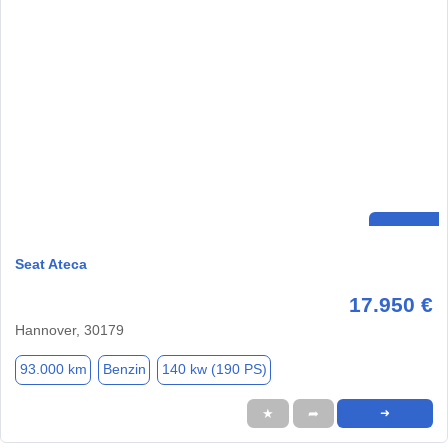
Seat Ateca
17.950 €
Hannover, 30179
93.000 km
Benzin
140 kw (190 PS)
★
➦
➜