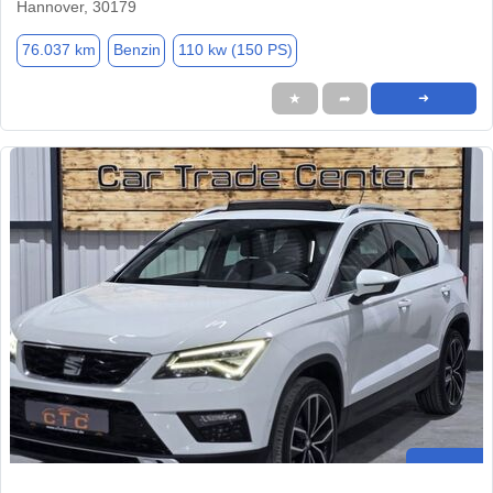
Hannover, 30179
76.037 km
Benzin
110 kw (150 PS)
★
➦
➜