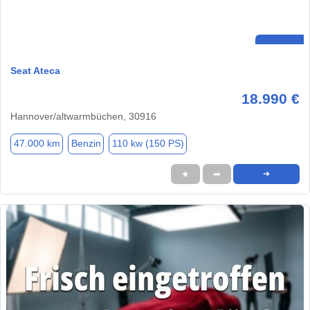
Seat Ateca
18.990 €
Hannover/altwarmbüchen, 30916
47.000 km
Benzin
110 kw (150 PS)
★
➦
➜