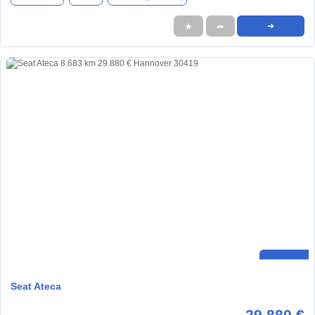
★
➦
➜
Seat Ateca
29.880 €