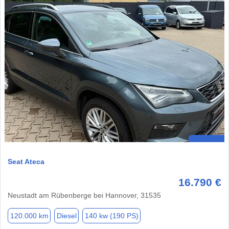
Seat Ateca
16.790 €
Neustadt am Rübenberge bei Hannover, 31535
120.000 km
Diesel
140 kw (190 PS)