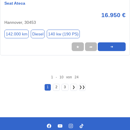
Seat Ateca
16.950 €
Hannover, 30453
142.000 km
Diesel
140 kw (190 PS)
★
➦
➜
1 - 10 von 24
1
2
3
❯
❯❯