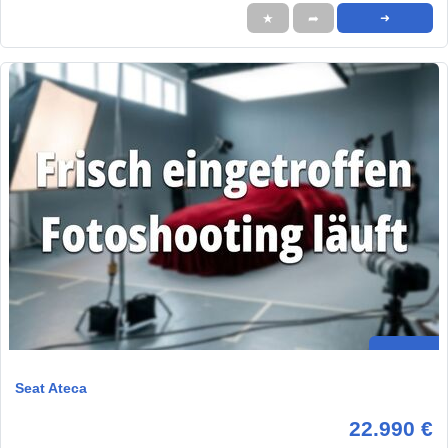
★
➦
➜
Seat Ateca
22.990 €