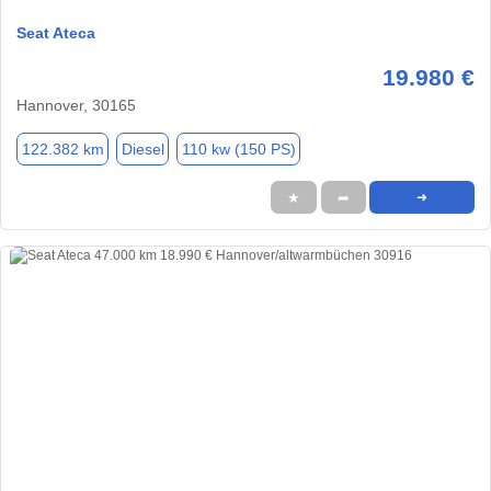
Seat Ateca
19.980 €
Hannover, 30165
122.382 km
Diesel
110 kw (150 PS)
★
➦
➜