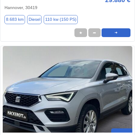
Hannover, 30419
8.683 km
Diesel
110 kw (150 PS)
★
➦
➜