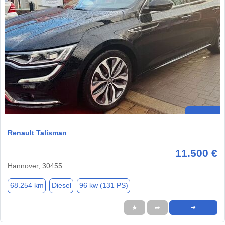
Renault Talisman
11.500 €
Hannover, 30455
68.254 km
Diesel
96 kw (131 PS)
★
➦
➜