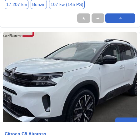
17.207 km
Benzin
107 kw (145 PS)
★
➦
➜
Citroen C5 Aircross