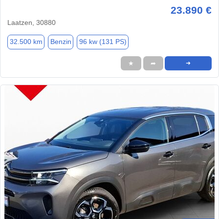
23.890 €
Laatzen, 30880
32.500 km
Benzin
96 kw (131 PS)
★
➦
➜