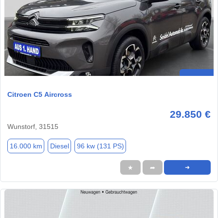
Citroen C5 Aircross
29.850 €
Wunstorf, 31515
16.000 km
Diesel
96 kw (131 PS)
★
➦
➜