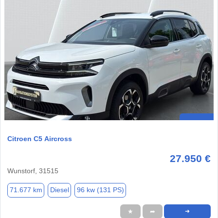
Citroen C5 Aircross
27.950 €
Wunstorf, 31515
71.677 km
Diesel
96 kw (131 PS)
★
➦
➜