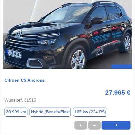
Citroen C5 Aircross
27.965 €
Wunstorf, 31515
30.999 km
Hybrid (Benzin/Elekt
165 kw (224 PS)
★
➦
➜