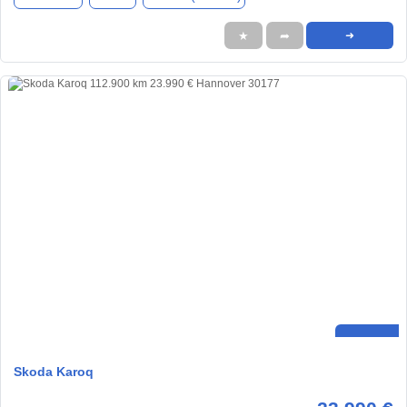
★
➦
➜
Skoda Karoq