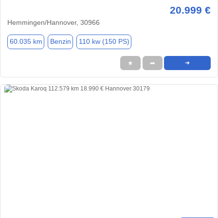
20.999 €
Hemmingen/Hannover, 30966
60.035 km
Benzin
110 kw (150 PS)
★
➦
➜