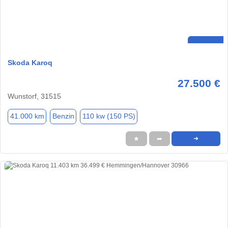
Skoda Karoq
27.500 €
Wunstorf, 31515
41.000 km
Benzin
110 kw (150 PS)
★
➦
➜