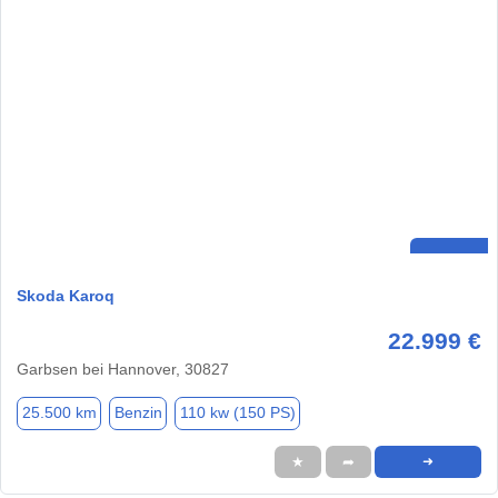
Skoda Karoq
22.999 €
Garbsen bei Hannover, 30827
25.500 km
Benzin
110 kw (150 PS)
★
➦
➜