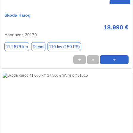
Skoda Karoq
18.990 €
Hannover, 30179
112.579 km
Diesel
110 kw (150 PS)
★
➦
➜