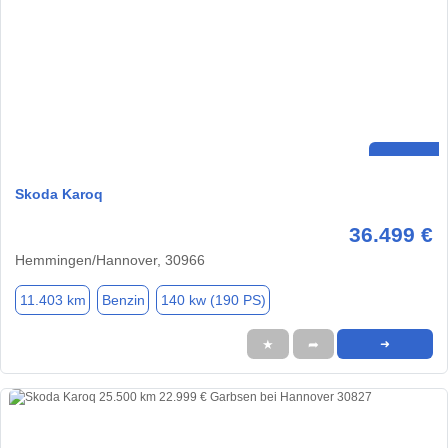
Skoda Karoq
36.499 €
Hemmingen/Hannover, 30966
11.403 km
Benzin
140 kw (190 PS)
★
➦
➜