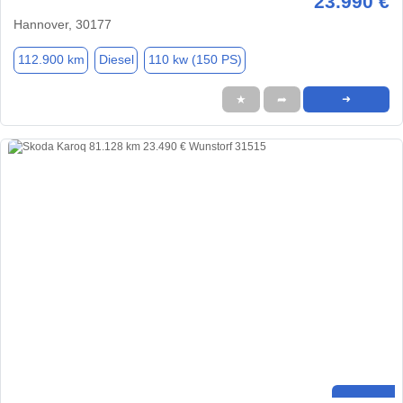
23.990 €
Hannover, 30177
112.900 km
Diesel
110 kw (150 PS)
★
➦
➜