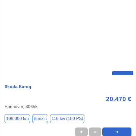
Skoda Karoq
20.470 €
Hannover, 30655
108.000 km
Benzin
110 kw (150 PS)
★
➦
➜