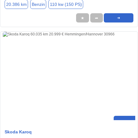
20.386 km
Benzin
110 kw (150 PS)
★
➦
➜
Skoda Karoq