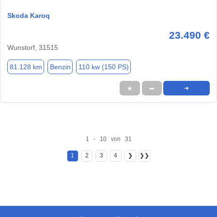
Skoda Karoq
23.490 €
Wunstorf, 31515
81.128 km
Benzin
110 kw (150 PS)
★
➦
➜
1 - 10 von 31
1
2
3
4
❯
❯❯