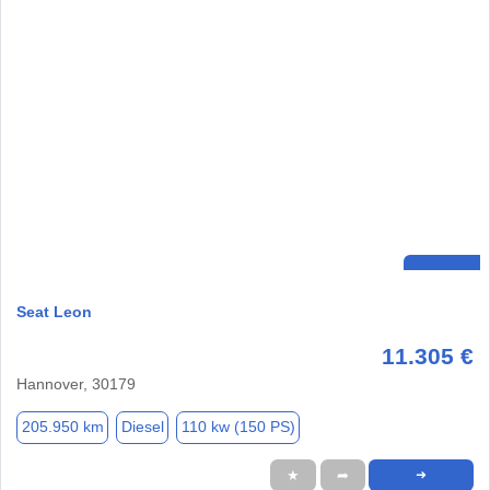
Seat Leon
11.305 €
Hannover, 30179
205.950 km
Diesel
110 kw (150 PS)
★
➦
➜