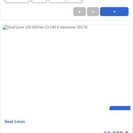
★
➦
➜
Seat Leon