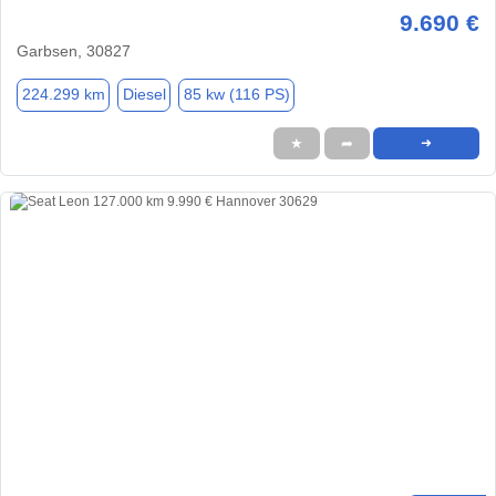
9.690 €
Garbsen, 30827
224.299 km
Diesel
85 kw (116 PS)
★
➦
➜