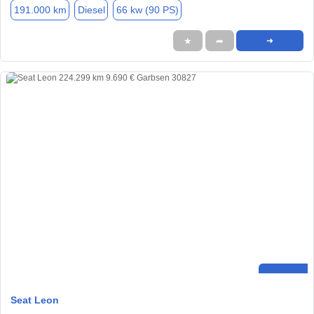
191.000 km
Diesel
66 kw (90 PS)
★
➦
➜
Seat Leon