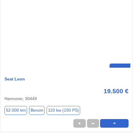
Seat Leon
19.500 €
Hannover, 30449
52.000 km
Benzin
110 kw (150 PS)
★
➦
➜