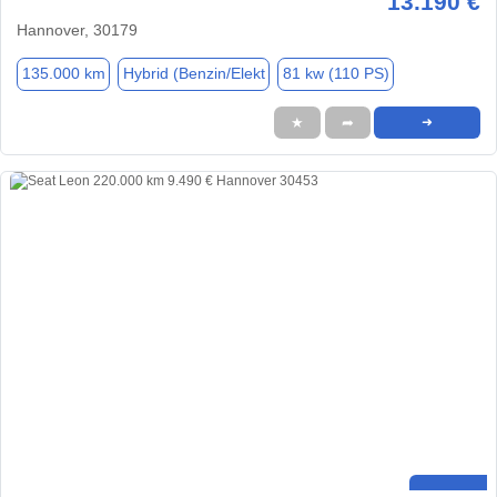
13.190 €
Hannover, 30179
135.000 km
Hybrid (Benzin/Elekt
81 kw (110 PS)
★
➦
➜