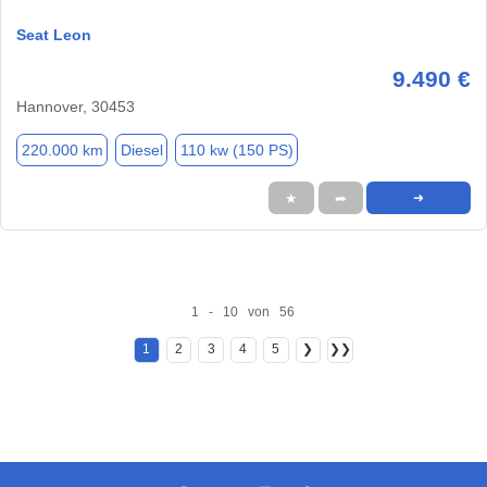
Seat Leon
9.490 €
Hannover, 30453
220.000 km
Diesel
110 kw (150 PS)
★
➦
➜
1 - 10 von 56
1
2
3
4
5
❯
❯❯