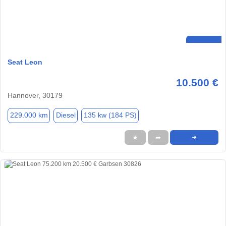
Seat Leon
10.500 €
Hannover, 30179
229.000 km
Diesel
135 kw (184 PS)
★
➦
➜