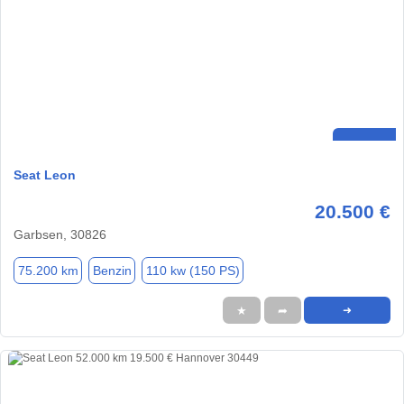
Seat Leon
20.500 €
Garbsen, 30826
75.200 km
Benzin
110 kw (150 PS)
★
➦
➜