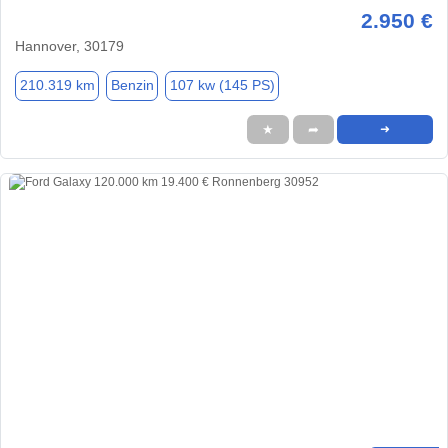
2.950 €
Hannover, 30179
210.319 km
Benzin
107 kw (145 PS)
★
➦
➜