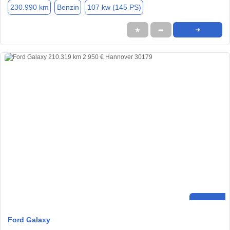
230.990 km
Benzin
107 kw (145 PS)
★
➦
➜
Ford Galaxy