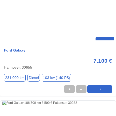
Ford Galaxy
7.100 €
Hannover, 30655
231.000 km
Diesel
103 kw (140 PS)
★
➦
➜