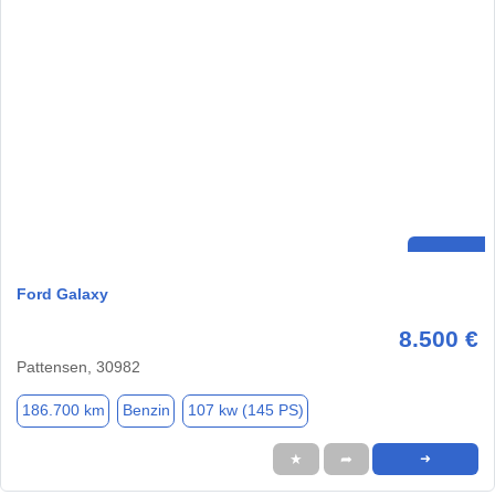
Ford Galaxy
8.500 €
Pattensen, 30982
186.700 km
Benzin
107 kw (145 PS)
★
➦
➜