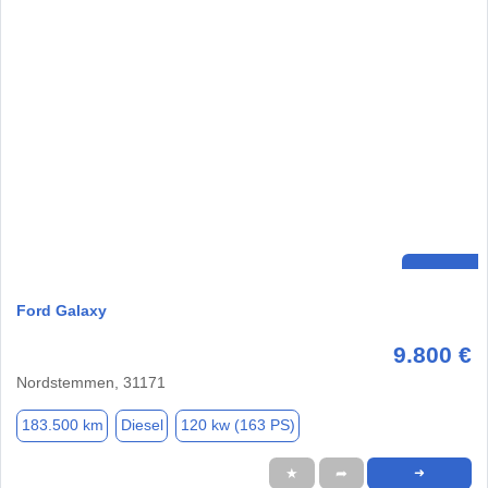
Ford Galaxy
9.800 €
Nordstemmen, 31171
183.500 km
Diesel
120 kw (163 PS)
★
➦
➜