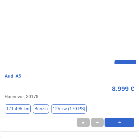
Audi A5
8.999 €
Hannover, 30179
171.495 km
Benzin
125 kw (170 PS)
★
➦
➜