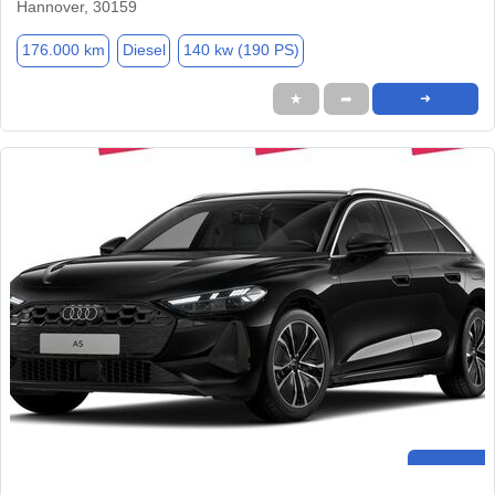
Hannover, 30159
176.000 km
Diesel
140 kw (190 PS)
★
➦
➜