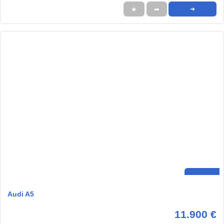
★
➦
➜
Audi A5
11.900 €