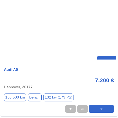
Audi A5
7.200 €
Hannover, 30177
156.500 km
Benzin
132 kw (179 PS)
★
➦
➜