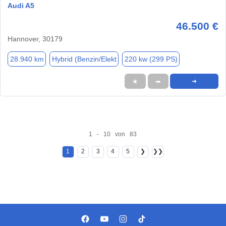
Audi A5
46.500 €
Hannover, 30179
28.940 km
Hybrid (Benzin/Elekt
220 kw (299 PS)
★
➦
➜
1 - 10 von 83
1
2
3
4
5
❯
❯❯