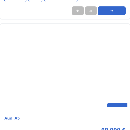
★
➦
➜
Audi A5
68.990 €