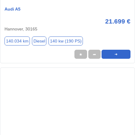
Audi A5
21.699 €
Hannover, 30165
140.034 km
Diesel
140 kw (190 PS)
★
➦
➜