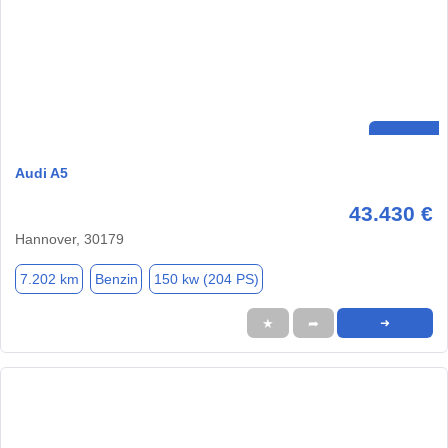
Audi A5
43.430 €
Hannover, 30179
7.202 km
Benzin
150 kw (204 PS)
★
➦
➜