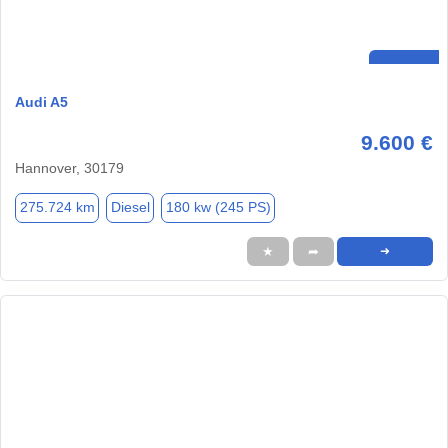
Audi A5
9.600 €
Hannover, 30179
275.724 km
Diesel
180 kw (245 PS)
★
➦
➜