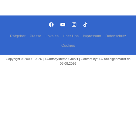
Ratgeber
Presse
Lokales
Über Uns
Impressum
Datenschutz
Cookies
Copyright © 2000 - 2026 | 1A Infosysteme GmbH | Content by: 1A-Anzeigenmarkt.de
08.08.2026