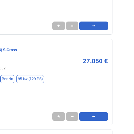
★
➦
➜
4) S-Cross
27.850 €
1832
Benzin
95 kw (129 PS)
★
➦
➜