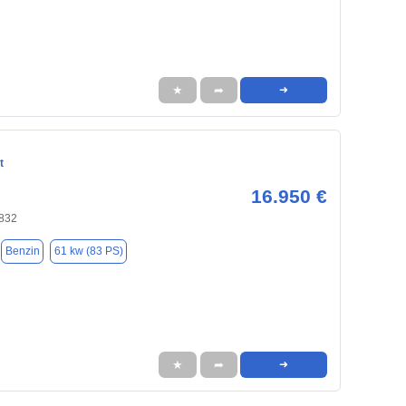
★
➦
➜
t
16.950 €
1832
Benzin
61 kw (83 PS)
★
➦
➜