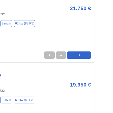
21.750 €
1832
Benzin
61 kw (83 PS)
★
➦
➜
t
19.950 €
1832
Benzin
61 kw (83 PS)