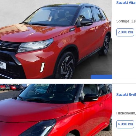
Suzuki Vita
Springe, 3
2.800 km
Suzuki Swif
Hildesheim
4.990 km