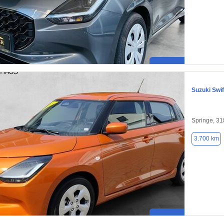
Suzuki Swif
Springe, 3
3.700 km