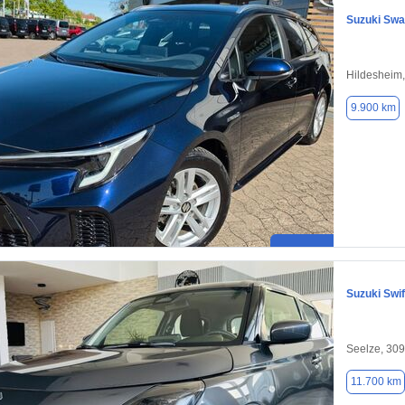
Suzuki Sw
Hildesheim
9.900 km
Suzuki Swif
Seelze, 30
11.700 km