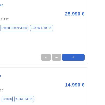
ace
25.990 €
, 31137
Hybrid (Benzin/Elekt
103 kw (140 PS)
★
➦
➜
t
14.990 €
926
Benzin
61 kw (83 PS)