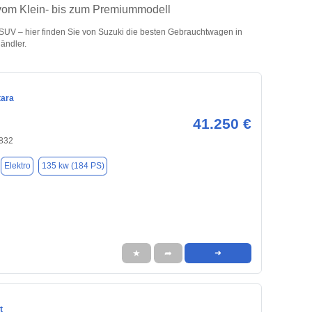
 vom Klein- bis zum Premiummodell
UV – hier finden Sie von Suzuki die besten Gebrauchtwagen in
ändler.
tara
41.250 €
1832
Elektro
135 kw (184 PS)
★
➦
➜
t