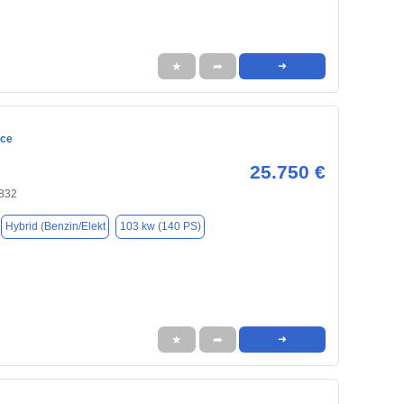
★
➦
➜
ace
25.750 €
1832
Hybrid (Benzin/Elekt
103 kw (140 PS)
★
➦
➜