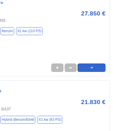
ra
27.850 €
1832
Benzin
81 kw (110 PS)
★
➦
➜
t
21.830 €
, 31137
Hybrid (Benzin/Elekt
61 kw (83 PS)