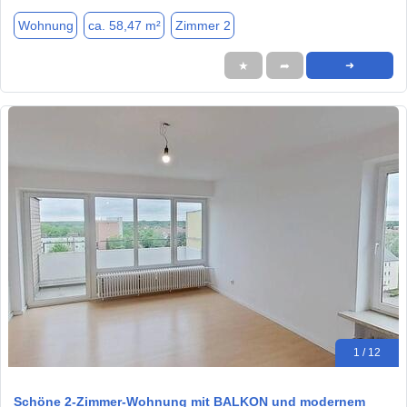
Wohnung
ca. 58,47 m²
Zimmer 2
★
➦
➜
1 / 12
Schöne 2-Zimmer-Wohnung mit BALKON und modernem