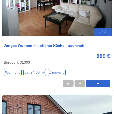
1 / 11
Junges Wohnen mit offener Küche - traumhaft!
889 €
Burgdorf, 31303
Wohnung
ca. 94,00 m²
Zimmer 3
★
➦
➜