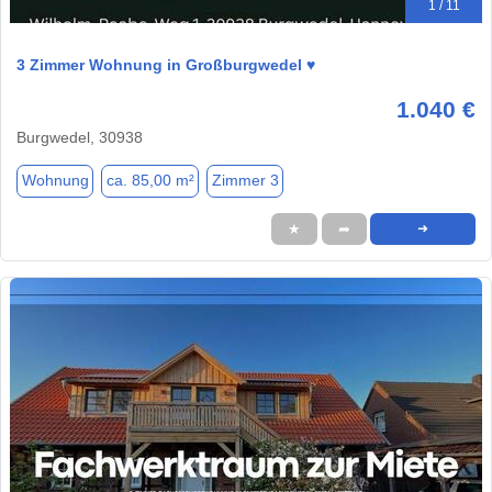
1 / 11
3 Zimmer Wohnung in Großburgwedel ♥️
1.040 €
Burgwedel, 30938
Wohnung
ca. 85,00 m²
Zimmer 3
★
➦
➜