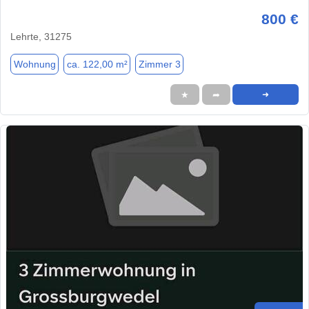
800 €
Lehrte, 31275
Wohnung
ca. 122,00 m²
Zimmer 3
★
➦
➜