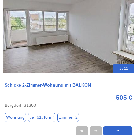
1 / 11
Schicke 2-Zimmer-Wohnung mit BALKON
505 €
Burgdorf, 31303
Wohnung
ca. 61,48 m²
Zimmer 2
★
➦
➜