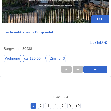
1 / 11
Fachwerktraum in Burgwedel
1.750 €
Burgwedel, 30938
Wohnung
ca. 120,00 m²
Zimmer 3
★
➦
➜
1 - 10 von 334
1
2
3
4
5
❯
❯❯