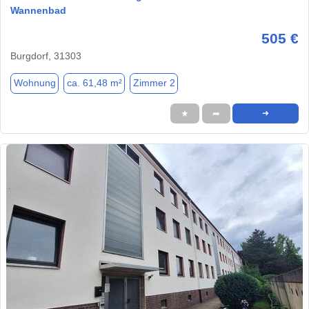
Wannenbad
505 €
Burgdorf, 31303
Wohnung
ca. 61,48 m²
Zimmer 2
★
➦
➜