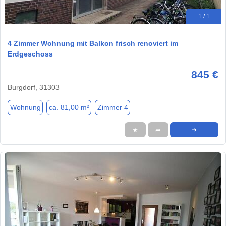
1 / 1
4 Zimmer Wohnung mit Balkon frisch renoviert im
Erdgeschoss
845 €
Burgdorf, 31303
Wohnung
ca. 81,00 m²
Zimmer 4
★
➦
➜