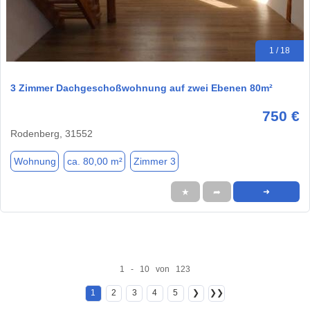
1 / 18
3 Zimmer Dachgeschoßwohnung auf zwei Ebenen 80m²
750 €
Rodenberg, 31552
Wohnung
ca. 80,00 m²
Zimmer 3
★
➦
➜
1 - 10 von 123
1
2
3
4
5
❯
❯❯