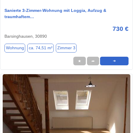
Sanierte 3-Zimmer-Wohnung mit Loggia, Aufzug &
traumhaftem…
730 €
Barsinghausen, 30890
Wohnung
ca. 74,51 m²
Zimmer 3
★
➦
➜