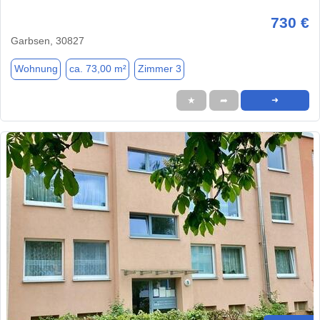
730 €
Garbsen, 30827
Wohnung
ca. 73,00 m²
Zimmer 3
★
➦
➜