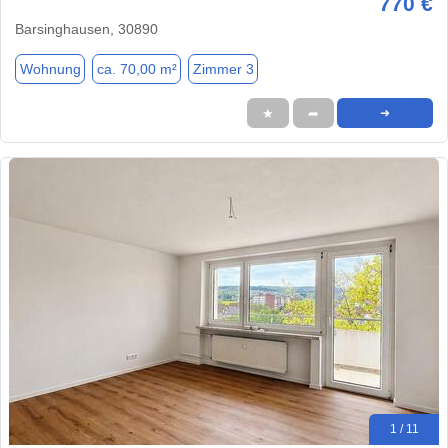
770 €
Barsinghausen, 30890
Wohnung
ca. 70,00 m²
Zimmer 3
★
➦
➜
1 / 11