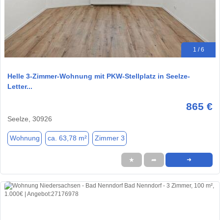
1 / 6
Helle 3-Zimmer-Wohnung mit PKW-Stellplatz in Seelze-
Letter...
865 €
Seelze, 30926
Wohnung
ca. 63,78 m²
Zimmer 3
★
➦
➜