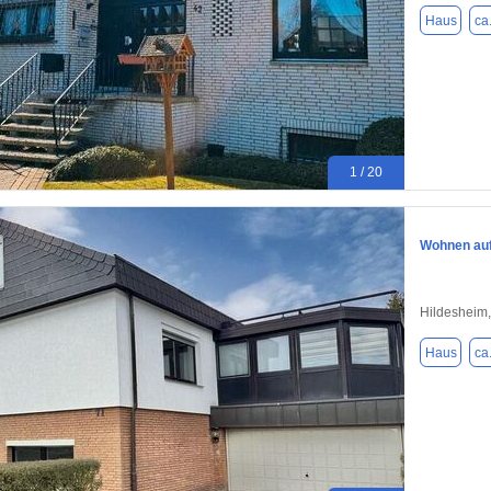
Haus
ca
1 / 20
Wohnen auf
Hildesheim
Haus
ca