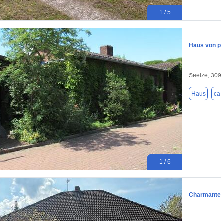
1 / 5
Haus von p
Seelze, 30
Haus
ca
1 / 6
Charmanter