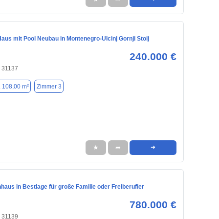
us mit Pool Neubau in Montenegro-Ulcinj Gornji Stoij
240.000 €
, 31137
. 108,00 m²
Zimmer 3
★
➦
➜
haus in Bestlage für große Familie oder Freiberufler
780.000 €
, 31139