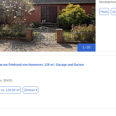
Nordstemme
Haus
ca
1 / 20
w am Feldrand von Hannover, 128 m², Garage und Garten
r, 30455
ca. 128,00 m²
Zimmer 4