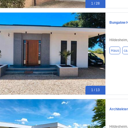
1 / 28
Bungalow Ha
Hildesheim
Haus
ca
1 / 13
Architekten
Hildesheim