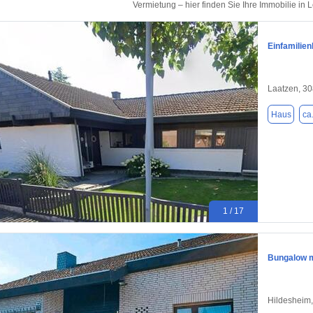
Vermietung – hier finden Sie Ihre Immobilie in 
Einfamilie
Laatzen, 3
Haus
ca
1 / 17
Bungalow m
Hildesheim