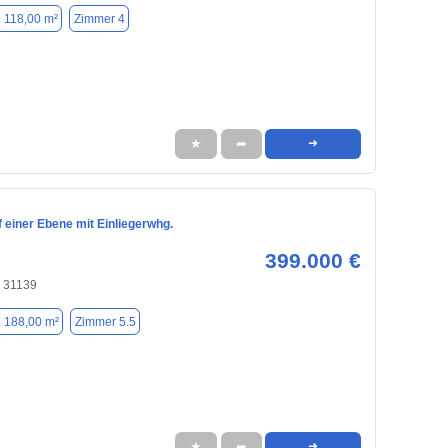
. 118,00 m²
Zimmer 4
★
➦
➜
 einer Ebene mit Einliegerwhg.
399.000 €
, 31139
. 188,00 m²
Zimmer 5.5
★
➦
➜