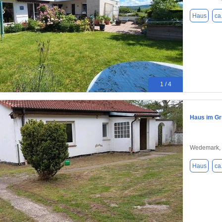
Haus
ca
1 / 4
Haus im G
Wedemark,
Haus
ca