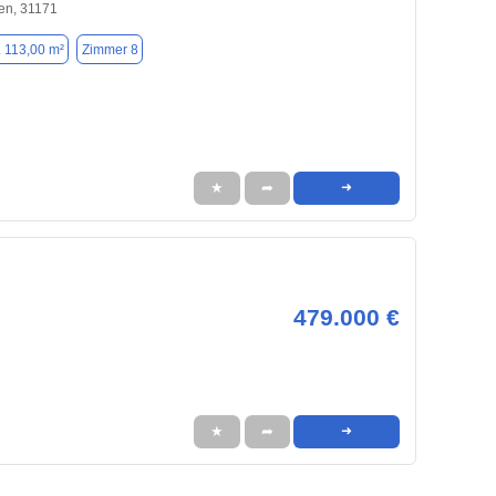
n, 31171
. 113,00 m²
Zimmer 8
★
➦
➜
479.000 €
★
➦
➜