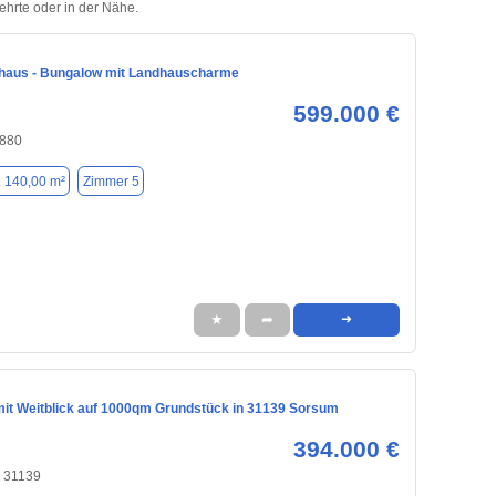
Lehrte oder in der Nähe.
nhaus - Bungalow mit Landhauscharme
599.000 €
0880
. 140,00 m²
Zimmer 5
★
➦
➜
it Weitblick auf 1000qm Grundstück in 31139 Sorsum
394.000 €
, 31139