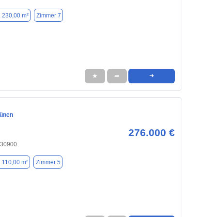
. 230,00 m²
Zimmer 7
★
➦
➜
rünen
276.000 €
 30900
. 110,00 m²
Zimmer 5