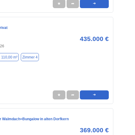
★
➦
➜
rivat
435.000 €
926
. 110,00 m²
Zimmer 4
★
➦
➜
 Walmdach=Bungalow in alten Dorfkern
369.000 €