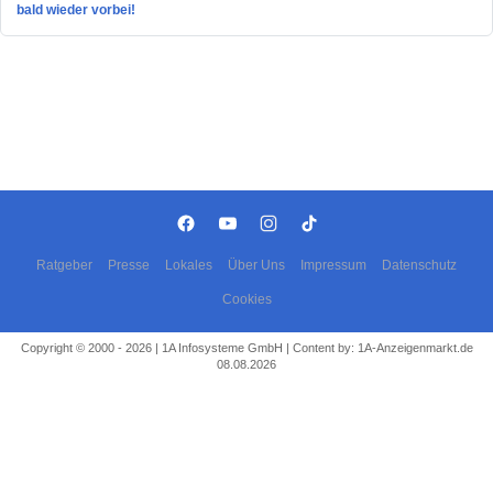
bald wieder vorbei!
Ratgeber
Presse
Lokales
Über Uns
Impressum
Datenschutz
Cookies
Copyright © 2000 - 2026 | 1A Infosysteme GmbH | Content by: 1A-Anzeigenmarkt.de
08.08.2026