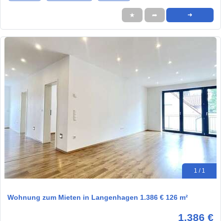
★
➦
➜
1 / 1
Wohnung zum Mieten in Langenhagen 1.386 € 126 m²
1.386 €