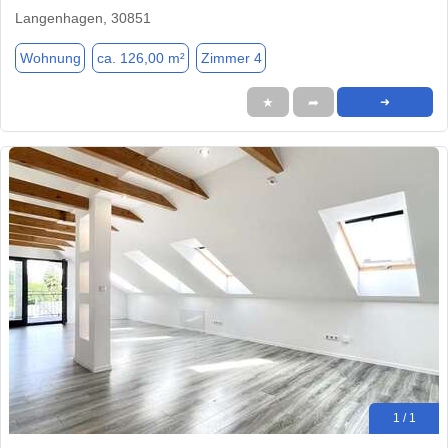
Langenhagen, 30851
Wohnung
ca. 126,00 m²
Zimmer 4
★
➦
➜
1 / 1