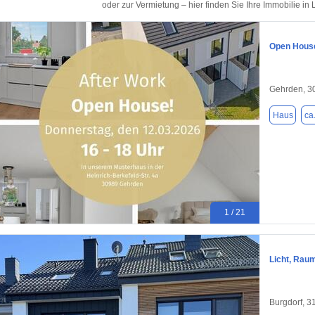
oder zur Vermietung – hier finden Sie Ihre Immobilie i
Open House
Gehrden, 3
Haus
ca
1 / 21
Licht, Rau
Burgdorf, 3