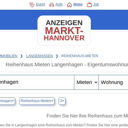
Event
Auto
Immo
Job
ANZEIGEN
MARKT-
HANNOVER
MMOBILIEN
❯
LANGENHAGEN
❯
REIHENHAUS-MIETEN
Reihenhaus Mieten Langenhagen - Eigentumswohnung 
×
×
×
nhagen
Reihenhaus Mieten
3
Finden Sie hier Ihre Reihenhaus zum M
en Sie in Langenhagen eine Reihenhaus zum Mieten? Finden Sie hier eine große