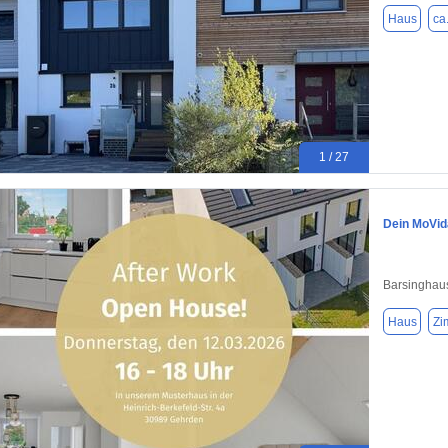
Haus
ca
1 / 27
Dein MoVid
Barsinghau
Haus
Zi