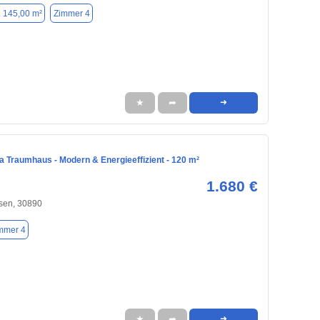
. 145,00 m²
Zimmer 4
★
➦
➜
a Traumhaus - Modern & Energieeffizient - 120 m²
1.680 €
sen, 30890
mmer 4
★
➦
➜