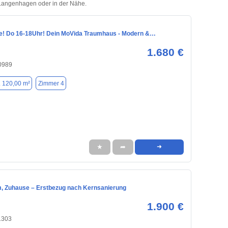
n Langenhagen oder in der Nähe.
! Do 16-18Uhr! Dein MoVida Traumhaus - Modern &…
1.680 €
0989
. 120,00 m²
Zimmer 4
★
➦
➜
m, Zuhause – Erstbezug nach Kernsanierung
1.900 €
1303