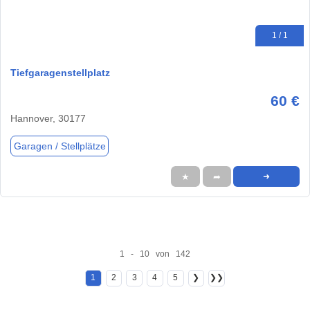
1 / 1
Tiefgaragenstellplatz
60 €
Hannover, 30177
Garagen / Stellplätze
★
➦
➜
1 - 10 von 142
1
2
3
4
5
❯
❯❯