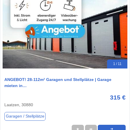
1 / 11
ANGEBOT! 28-112m² Garagen und Stellplätze | Garage
mieten in…
315 €
Laatzen, 30880
Garagen / Stellplätze
★
➦
➜