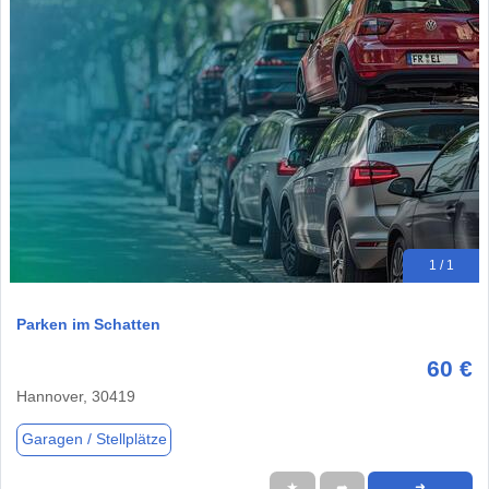
1 / 1
Parken im Schatten
60 €
Hannover, 30419
Garagen / Stellplätze
★
➦
➜