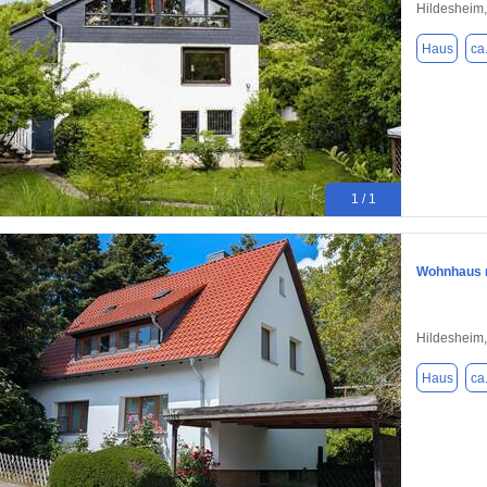
Hildesheim
Haus
ca
1 / 1
Wohnhaus m
Hildesheim
Haus
ca