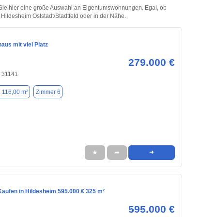
 Sie hier eine große Auswahl an Eigentumswohnungen. Egal, ob
n Hildesheim Oststadt/Stadtfeld oder in der Nähe.
us mit viel Platz
279.000 €
, 31141
. 116,00 m²
Zimmer 6
★
➦
➜
aufen in Hildesheim 595.000 € 325 m²
595.000 €