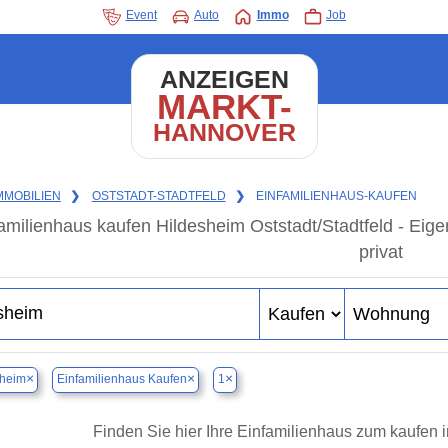
Event
Auto
Immo
Job
ANZEIGEN
MARKT-
HANNOVER
MMOBILIEN
❯
OSTSTADT-STADTFELD
❯
EINFAMILIENHAUS-KAUFEN
amilienhaus kaufen Hildesheim Oststadt/Stadtfeld - Ei
privat
×
×
×
sheim
Einfamilienhaus Kaufen
1
Finden Sie hier Ihre Einfamilienhaus zum kaufen i