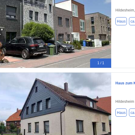
Hildesheim
Haus
ca
1 / 1
Haus zum K
Hildesheim
Haus
ca