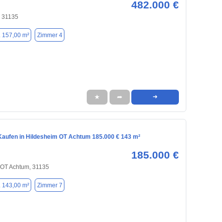
482.000 €
, 31135
. 157,00 m²
Zimmer 4
★
➦
➜
aufen in Hildesheim OT Achtum 185.000 € 143 m²
185.000 €
 OT Achtum, 31135
. 143,00 m²
Zimmer 7