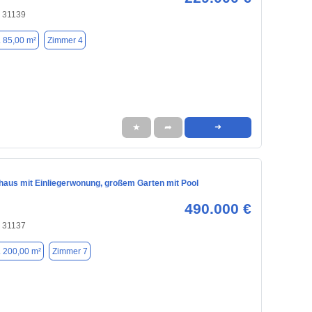
, 31139
. 85,00 m²
Zimmer 4
★
➦
➜
nhaus mit Einliegerwonung, großem Garten mit Pool
490.000 €
, 31137
. 200,00 m²
Zimmer 7