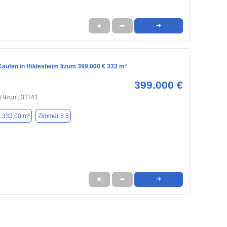
★
➦
➜
aufen in Hildesheim Itzum 399.000 € 333 m²
399.000 €
/ Itzum, 31141
. 333,00 m²
Zimmer 8.5
★
➦
➜