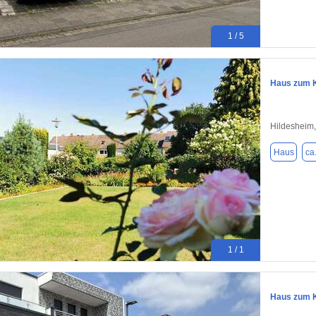
1 / 5
Haus zum K
Hildesheim
Haus
ca
1 / 1
Haus zum K