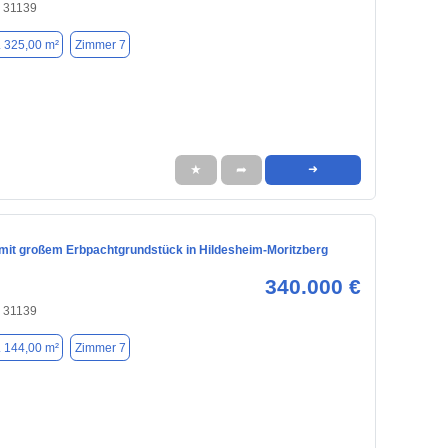
, 31139
. 325,00 m²
Zimmer 7
★
➦
➜
it großem Erbpachtgrundstück in Hildesheim-Moritzberg
340.000 €
, 31139
. 144,00 m²
Zimmer 7