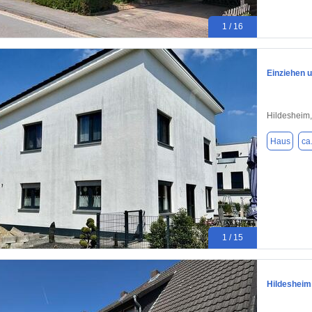
1 / 16
Einziehen 
Hildesheim
Haus
ca
1 / 15
Hildesheim