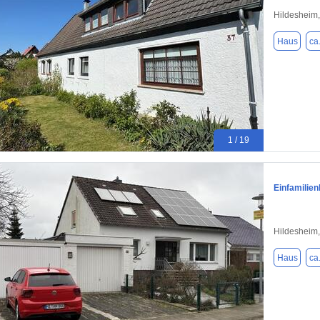
Hildesheim
Haus
ca
1 / 19
Einfamilie
Hildesheim
Haus
ca