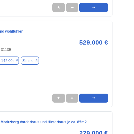
★
➦
➜
und wohlfühlen
529.000 €
, 31139
. 142,00 m²
Zimmer 5
★
➦
➜
 Moritzberg Vorderhaus und Hinterhaus je ca. 85m2
229.000 €