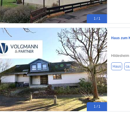
1 / 1
Haus zum K
Hildesheim 
Haus
ca
1 / 1