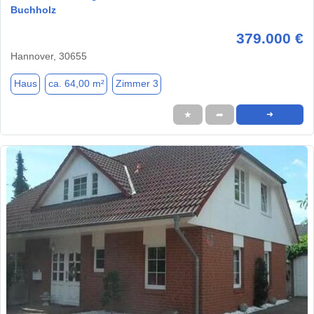
Buchholz
379.000 €
Hannover, 30655
Haus
ca. 64,00 m²
Zimmer 3
★
➦
➜