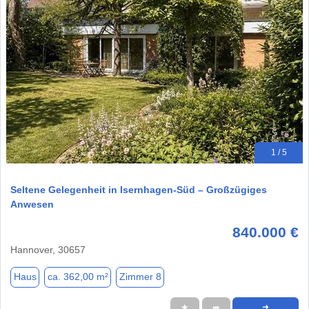
1 / 5
Seltene Gelegenheit in Isernhagen-Süd – Großzügiges
Anwesen
840.000 €
Hannover, 30657
Haus
ca. 362,00 m²
Zimmer 8
★
➦
➜