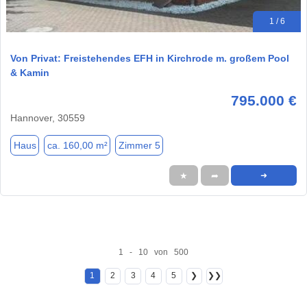
1 / 6
Von Privat: Freistehendes EFH in Kirchrode m. großem Pool
& Kamin
795.000 €
Hannover, 30559
Haus
ca. 160,00 m²
Zimmer 5
★
➦
➜
1 - 10 von 500
1
2
3
4
5
❯
❯❯