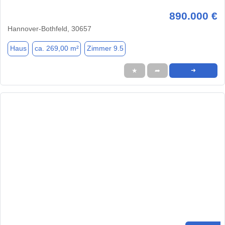
890.000 €
Hannover-Bothfeld, 30657
Haus
ca. 269,00 m²
Zimmer 9.5
★
➦
➜