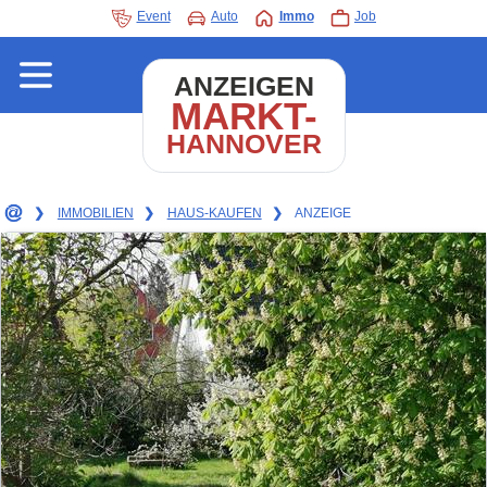
Event
Auto
Immo
Job
ANZEIGEN
MARKT-
HANNOVER
❯
IMMOBILIEN
❯
HAUS-KAUFEN
❯
ANZEIGE