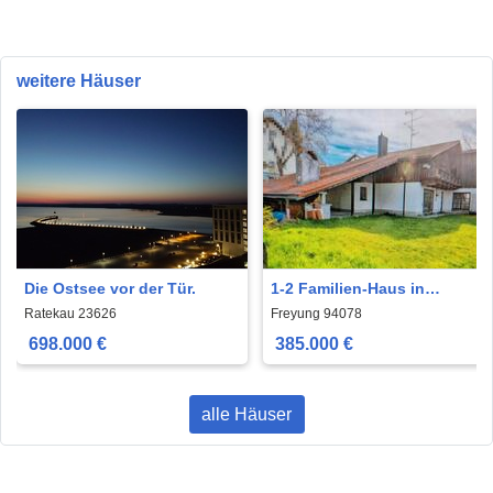
weitere Häuser
Die Ostsee vor der Tür.
1-2 Familien-Haus in
ruhiger Lage Freyung mit
Ratekau 23626
Freyung 94078
viel Potenzial!!
698.000 €
385.000 €
alle Häuser