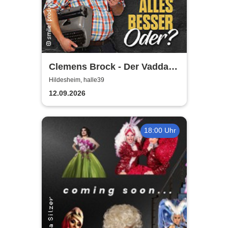
Clemens Brock - Der Vadda -
Früher war alles besser,
Hildesheim, halle39
oder?
12.09.2026
18:00 Uhr