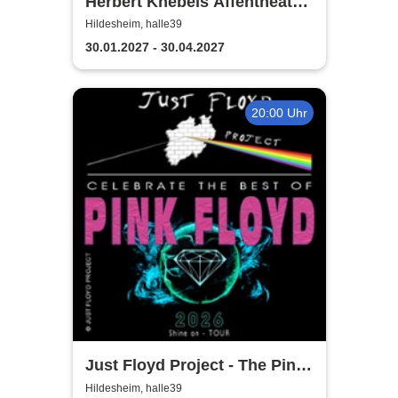
Herbert Knebels Affentheater
- Voll Karacho!
Hildesheim, halle39
30.01.2027 - 30.04.2027
20:00 Uhr
Just Floyd Project - The Pink
Floyd Tribute Show
Hildesheim, halle39