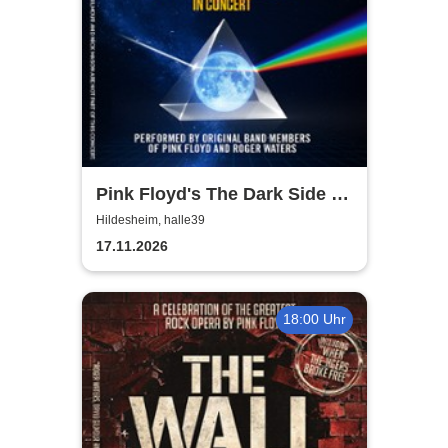
Pink Floyd's The Dark Side of
the Moon - In Concert
Hildesheim, halle39
17.11.2026
18:00 Uhr