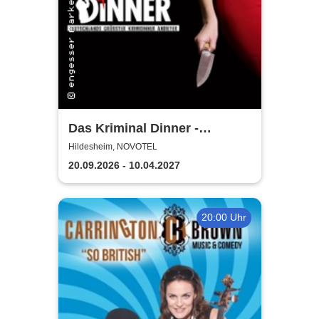
Das Kriminal Dinner -
Hauptkommissar Schröder
Hildesheim, NOVOTEL
ermittelt
20.09.2026 - 10.04.2027
20:00 Uhr