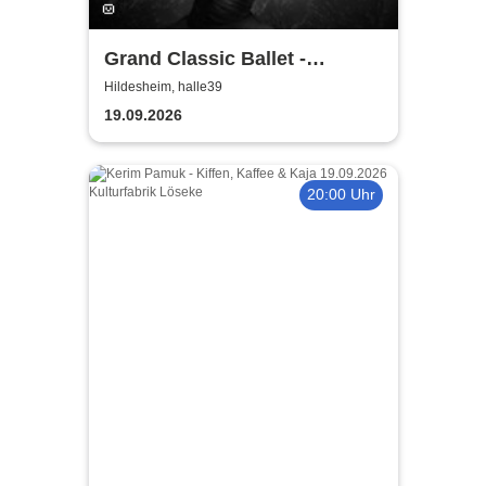
Grand Classic Ballet -
Schwanensee - Jenseits der
Hildesheim, halle39
Bühne mit live Streichquartett
19.09.2026
20:00 Uhr