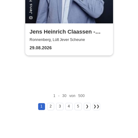
Jens Heinrich Claassen -
Keine Ursache
Ronnenberg, Lütt Jever Scheune
29.08.2026
1 - 30 von 500
1
2
3
4
5
❯
❯❯