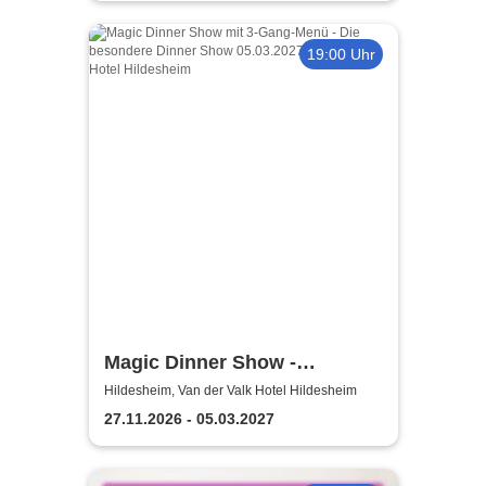
19:00 Uhr
Magic Dinner Show -
Exklusive
Hildesheim, Van der Valk Hotel Hildesheim
Erlebnisgastronomie | Seit 14
27.11.2026 - 05.03.2027
Jahren & über 500 Magic
Dinner Shows