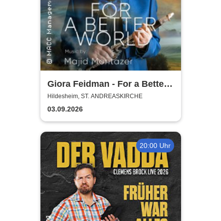
Giora Feidman - For a Better
World
Hildesheim, ST. ANDREASKIRCHE
03.09.2026
20:00 Uhr