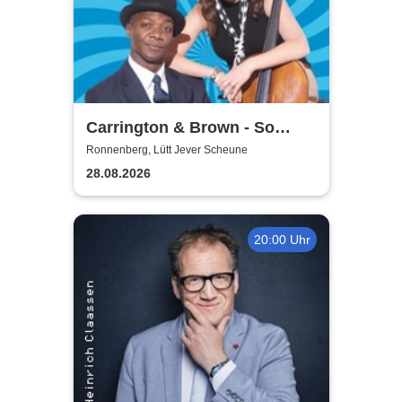
Carrington & Brown - So
Beritsh
Ronnenberg, Lütt Jever Scheune
28.08.2026
20:00 Uhr