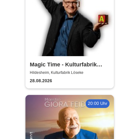
Magic Time - Kulturfabrik
Löseke
Hildesheim, Kulturfabrik Löseke
28.08.2026
20:00 Uhr