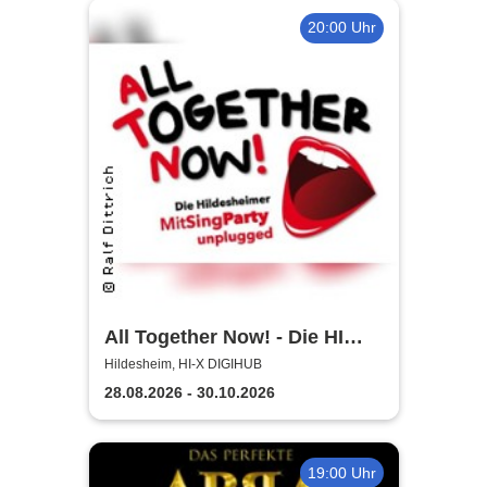
20:00 Uhr
All Together Now! - Die HI
MitSingParty
Hildesheim, HI-X DIGIHUB
28.08.2026 - 30.10.2026
19:00 Uhr