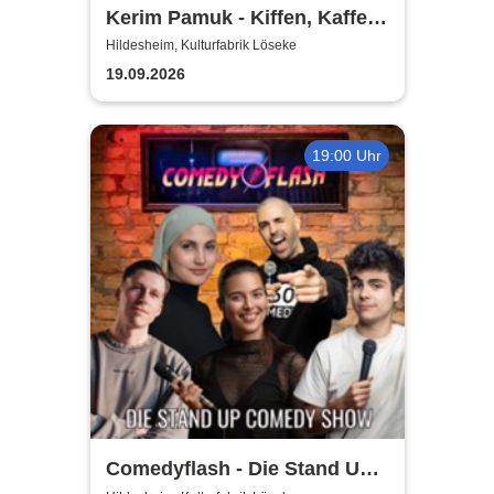
Kerim Pamuk - Kiffen, Kaffee
& Kajal
Hildesheim, Kulturfabrik Löseke
19.09.2026
19:00 Uhr
Comedyflash - Die Stand Up