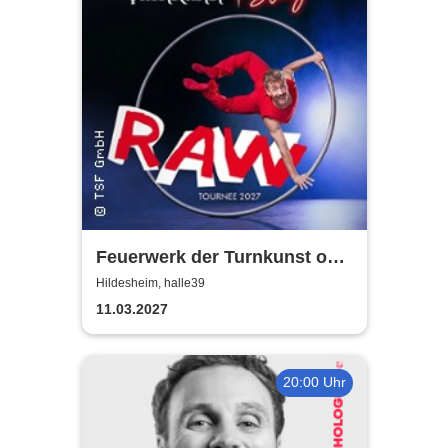
Feuerwerk der Turnkunst on
stage - RAW
Hildesheim, halle39
11.03.2027
20:00 Uhr