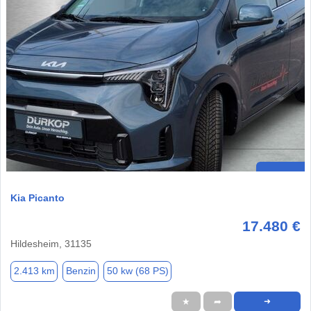
Kia Picanto
17.480 €
Hildesheim, 31135
2.413 km
Benzin
50 kw (68 PS)
★
➦
➜