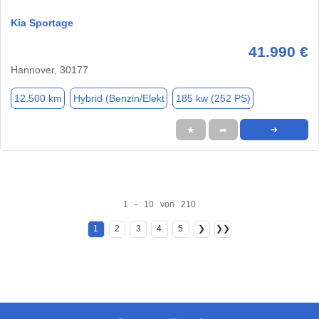
Kia Sportage
41.990 €
Hannover, 30177
12.500 km
Hybrid (Benzin/Elekt
185 kw (252 PS)
★
➦
➜
1 - 10 von 210
1
2
3
4
5
❯
❯❯