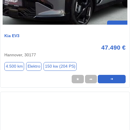
Kia EV3
47.490 €
Hannover, 30177
4.500 km
Elektro
150 kw (204 PS)
★
➦
➜