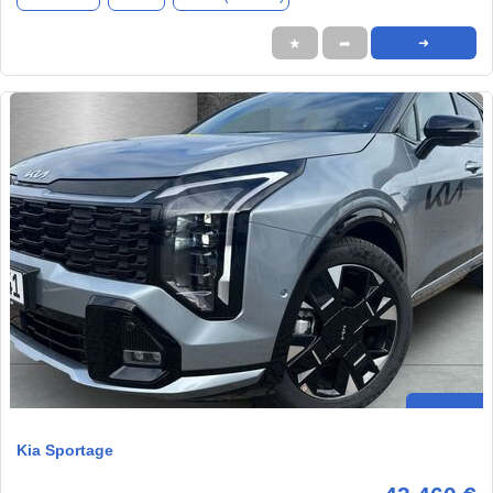
★
➦
➜
Kia Sportage