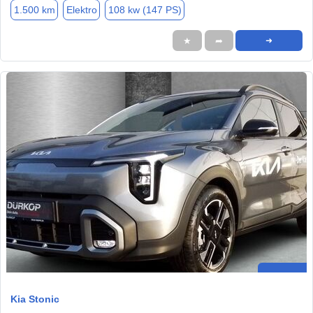
1.500 km
Elektro
108 kw (147 PS)
★
➦
➜
Kia Stonic