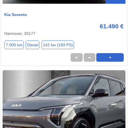
Kia Sorento
61.490 €
Hannover, 30177
7.000 km
Diesel
142 kw (193 PS)
★
➦
➜