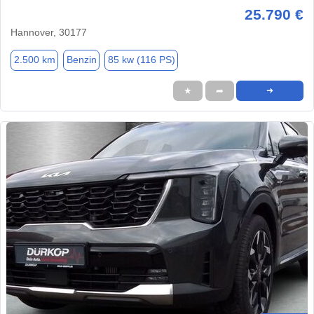
25.790 €
Hannover, 30177
2.500 km
Benzin
85 kw (116 PS)
★
➦
➜