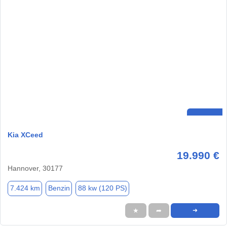
Kia XCeed
19.990 €
Hannover, 30177
7.424 km
Benzin
88 kw (120 PS)
★
➦
➜