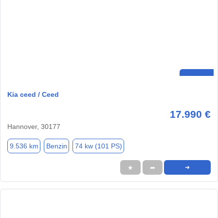
Kia ceed / Ceed
17.990 €
Hannover, 30177
9.536 km
Benzin
74 kw (101 PS)
★
➦
➜