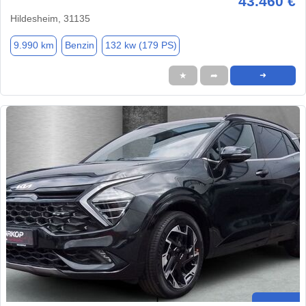
43.460 €
Hildesheim, 31135
9.990 km
Benzin
132 kw (179 PS)
★
➦
➜