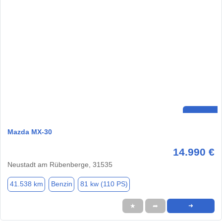
Mazda MX-30
14.990 €
Neustadt am Rübenberge, 31535
41.538 km
Benzin
81 kw (110 PS)
★
➦
➜