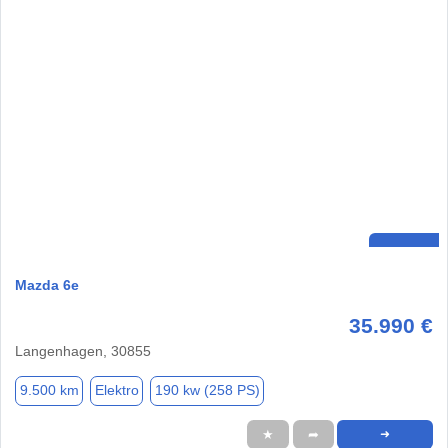
Mazda 6e
35.990 €
Langenhagen, 30855
9.500 km
Elektro
190 kw (258 PS)
★
➦
➜