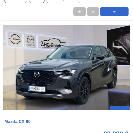
★
➦
➜
Mazda CX-60