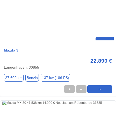
Mazda 3
22.890 €
Langenhagen, 30855
27.609 km
Benzin
137 kw (186 PS)
★
➦
➜