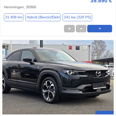
39.890 €
Hemmingen, 30966
31.408 km
Hybrid (Benzin/Elekt
241 kw (328 PS)
★
➦
➜