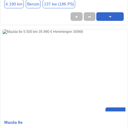
6.190 km
Benzin
137 kw (186 PS)
★
➦
➜
Mazda 6e