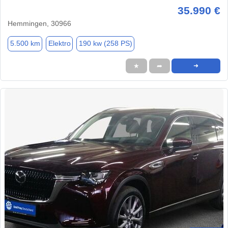
35.990 €
Hemmingen, 30966
5.500 km
Elektro
190 kw (258 PS)
★
➦
➜