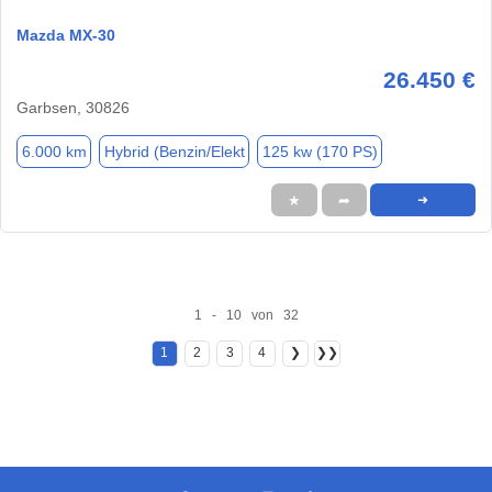
Mazda MX-30
26.450 €
Garbsen, 30826
6.000 km
Hybrid (Benzin/Elekt
125 kw (170 PS)
★
➦
➜
1 - 10 von 32
1
2
3
4
❯
❯❯