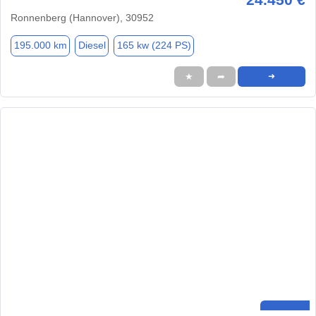
Ronnenberg (Hannover), 30952
195.000 km
Diesel
165 kw (224 PS)
★
➦
➜