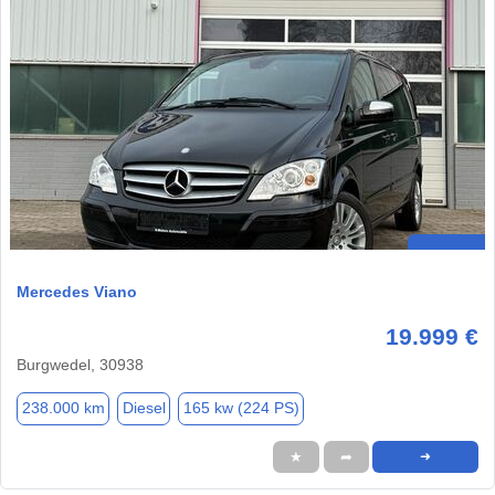
Mercedes Viano
19.999 €
Burgwedel, 30938
238.000 km
Diesel
165 kw (224 PS)
★
➦
➜