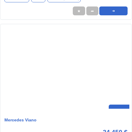
★
➦
➜
Mercedes Viano
24.450 €