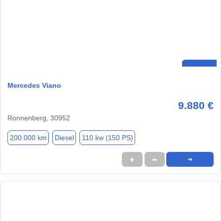
Mercedes Viano
9.880 €
Ronnenberg, 30952
200.000 km
Diesel
110 kw (150 PS)
★
➦
➜