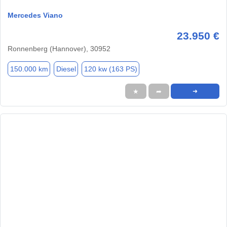
Mercedes Viano
23.950 €
Ronnenberg (Hannover), 30952
150.000 km
Diesel
120 kw (163 PS)
★
➦
➜