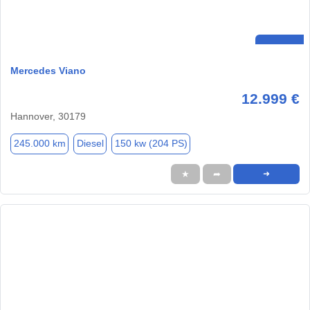
Mercedes Viano
12.999 €
Hannover, 30179
245.000 km
Diesel
150 kw (204 PS)
★
➦
➜