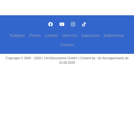
Ratgeber
Presse
Lokales
Über Uns
Impressum
Datenschutz
Cookies
Copyright © 2000 - 2026 | 1A Infosysteme GmbH | Content by: 1A-Anzeigenmarkt.de
10.08.2026