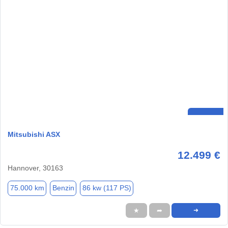
Mitsubishi ASX
12.499 €
Hannover, 30163
75.000 km
Benzin
86 kw (117 PS)
★
➦
➜