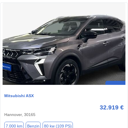
Mitsubishi ASX
32.919 €
Hannover, 30165
7.000 km
Benzin
80 kw (109 PS)