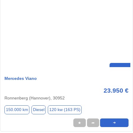
Mercedes Viano
23.950 €
Ronnenberg (Hannover), 30952
150.000 km
Diesel
120 kw (163 PS)
★
➦
➜