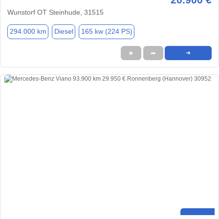
Wunstorf OT Steinhude, 31515
294.000 km
Diesel
165 kw (224 PS)
★
➦
➜