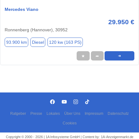
Mercedes Viano
29.950 €
Ronnenberg (Hannover), 30952
93.900 km
Diesel
120 kw (163 PS)
★
➦
➜
Ratgeber
Presse
Lokales
Über Uns
Impressum
Datenschutz
Cookies
Copyright © 2000 - 2026 | 1A Infosysteme GmbH | Content by: 1A-Anzeigenmarkt.de