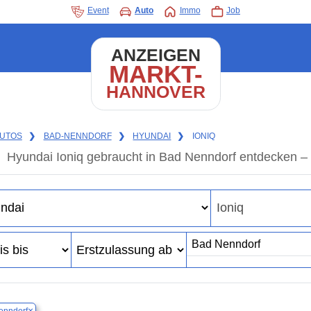
Event
Auto
Immo
Job
ANZEIGEN
MARKT-
HANNOVER
UTOS
❯
BAD-NENNDORF
❯
HYUNDAI
❯
IONIQ
Hyundai Ioniq gebraucht in Bad Nenndorf entdecken –
×