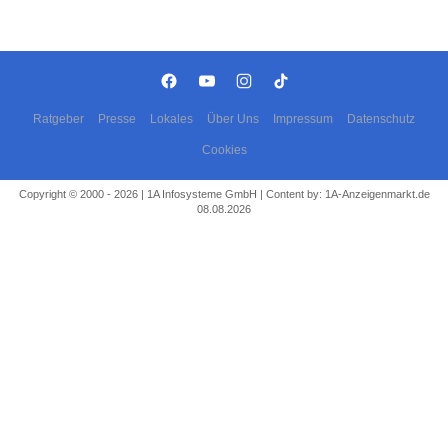
Ratgeber
Presse
Lokales
Über Uns
Impressum
Datenschutz
Cookies
Copyright © 2000 - 2026 | 1A Infosysteme GmbH | Content by: 1A-Anzeigenmarkt.de
08.08.2026