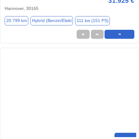
31.925 €
Hannover, 30165
20.799 km
Hybrid (Benzin/Elekt
111 kw (151 PS)
★
➦
➜