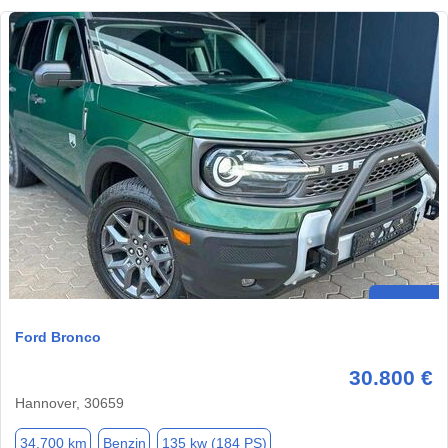
Ford Bronco
30.800 €
Hannover, 30659
34.700 km
Benzin
135 kw (184 PS)