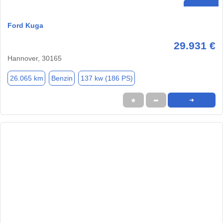
Ford Kuga
29.931 €
Hannover, 30165
26.065 km
Benzin
137 kw (186 PS)
★
➦
➜