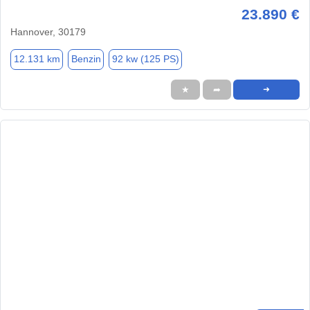
23.890 €
Hannover, 30179
12.131 km
Benzin
92 kw (125 PS)
★
➦
➜