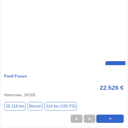
Ford Focus
22.526 €
Hannover, 30165
26.118 km
Benzin
114 kw (155 PS)
★
➦
➜