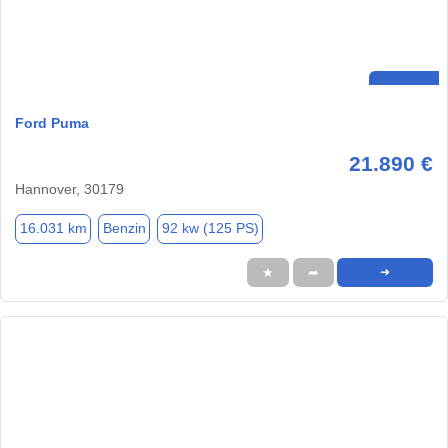
Ford Puma
21.890 €
Hannover, 30179
16.031 km
Benzin
92 kw (125 PS)
★
➦
➜