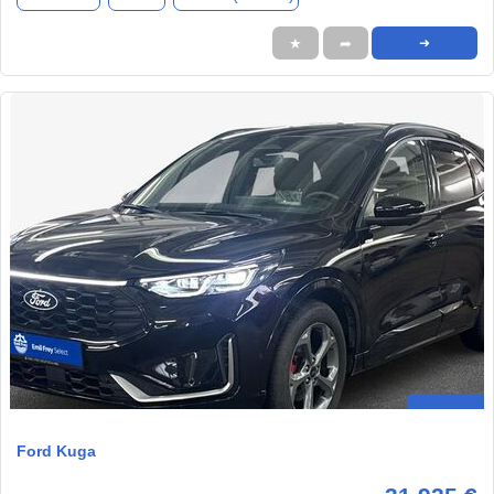
★
➦
➜
Ford Kuga