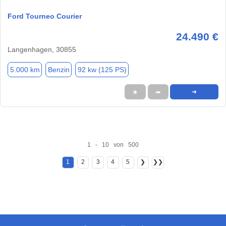
Ford Tourneo Courier
24.490 €
Langenhagen, 30855
5.000 km
Benzin
92 kw (125 PS)
★
➦
➜
1 - 10 von 500
1
2
3
4
5
❯
❯❯