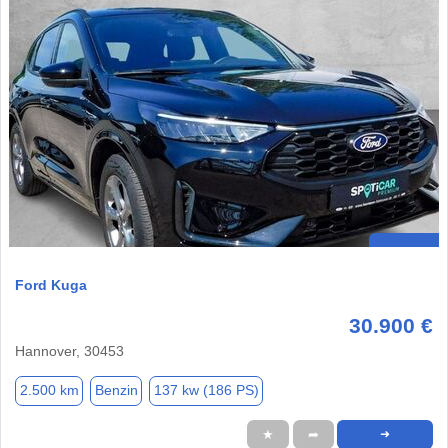
Ford Kuga
30.900 €
Hannover, 30453
2.500 km
Benzin
137 kw (186 PS)
★
➦
➜