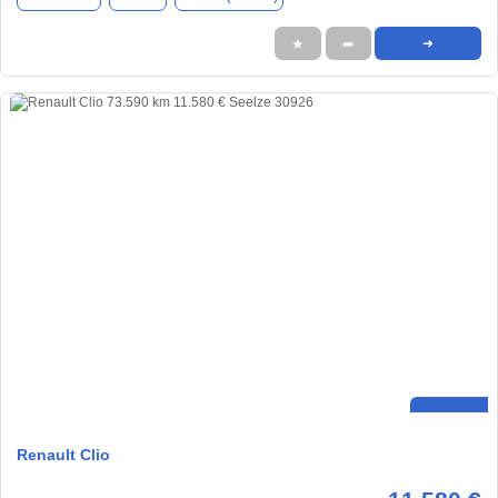
★
➦
➜
Renault Clio