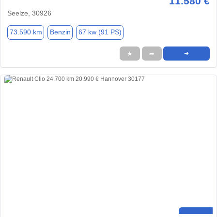
11.580 €
Seelze, 30926
73.590 km
Benzin
67 kw (91 PS)
★
➦
➜