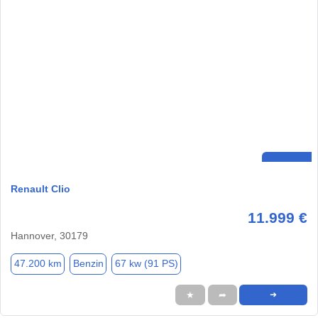
Renault Clio
11.999 €
Hannover, 30179
47.200 km
Benzin
67 kw (91 PS)
★
➦
➜