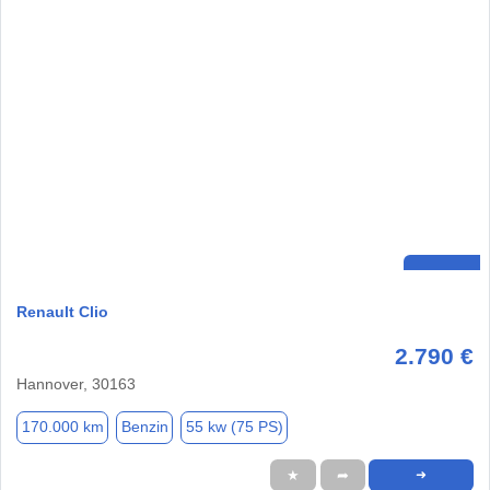
Renault Clio
2.790 €
Hannover, 30163
170.000 km
Benzin
55 kw (75 PS)
★
➦
➜