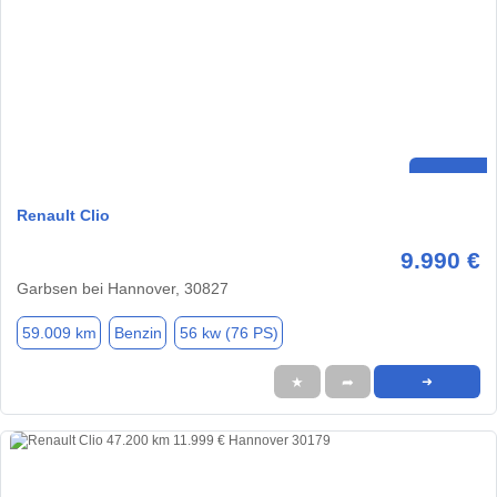
Renault Clio
9.990 €
Garbsen bei Hannover, 30827
59.009 km
Benzin
56 kw (76 PS)
★
➦
➜