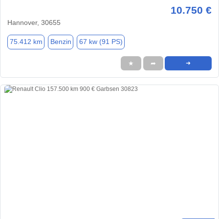
10.750 €
Hannover, 30655
75.412 km
Benzin
67 kw (91 PS)
★
➦
➜