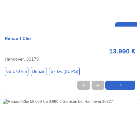
Renault Clio
13.990 €
Hannover, 30179
65.170 km
Benzin
67 kw (91 PS)
★
➦
➜