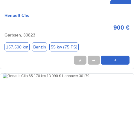
Renault Clio
900 €
Garbsen, 30823
157.500 km
Benzin
55 kw (75 PS)
★
➦
➜