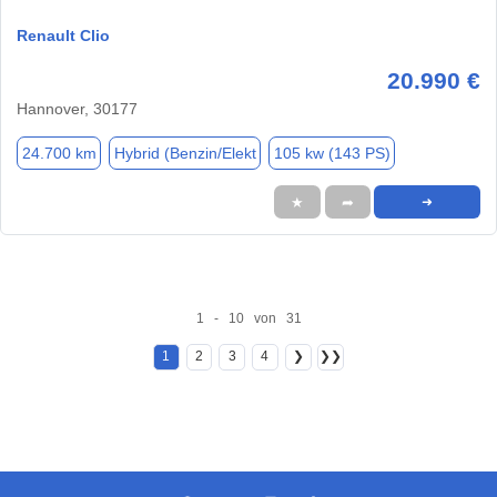
Renault Clio
20.990 €
Hannover, 30177
24.700 km
Hybrid (Benzin/Elekt
105 kw (143 PS)
★
➦
➜
1 - 10 von 31
1
2
3
4
❯
❯❯