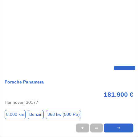
Porsche Panamera
181.900 €
Hannover, 30177
8.000 km
Benzin
368 kw (500 PS)
★
➦
➜