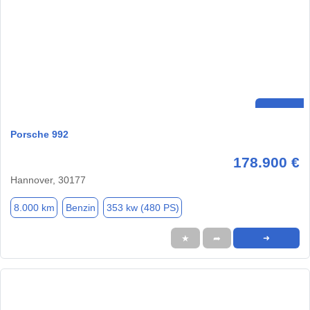
Porsche 992
178.900 €
Hannover, 30177
8.000 km
Benzin
353 kw (480 PS)
★
➦
➜