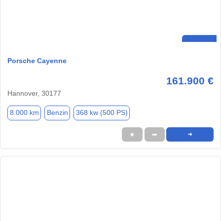
Porsche Cayenne
161.900 €
Hannover, 30177
8.000 km
Benzin
368 kw (500 PS)
★
➦
➜