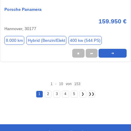
Porsche Panamera
159.950 €
Hannover, 30177
8.000 km
Hybrid (Benzin/Elekt
400 kw (544 PS)
★
➦
➜
1 - 10 von 153
1
2
3
4
5
❯
❯❯