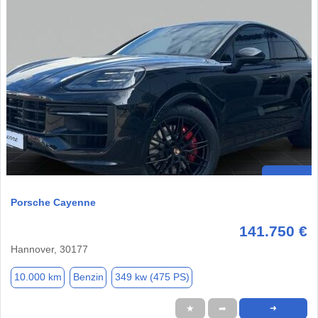
Porsche Cayenne
141.750 €
Hannover, 30177
10.000 km
Benzin
349 kw (475 PS)
★
➦
➜