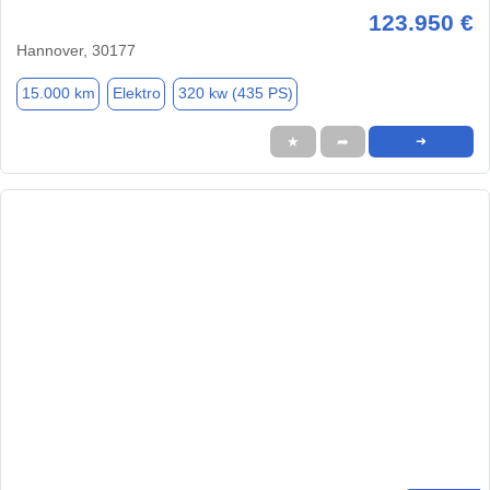
123.950 €
Hannover, 30177
15.000 km
Elektro
320 kw (435 PS)
★
➦
➜