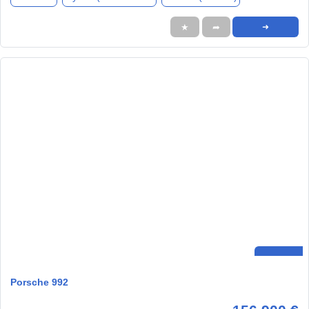
★
➦
➜
Porsche 992