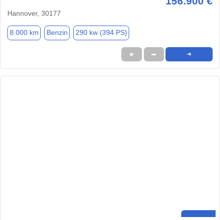
156.900 €
Hannover, 30177
8.000 km
Benzin
290 kw (394 PS)
★
➦
➜