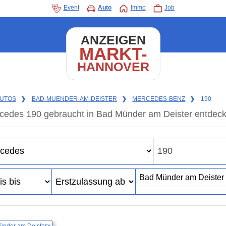
Event
Auto
Immo
Job
ANZEIGEN
MARKT-
HANNOVER
UTOS
❯
BAD-MUENDER-AM-DEISTER
❯
MERCEDES-BENZ
❯
190
cedes 190 gebraucht in Bad Münder am Deister entdeck
×