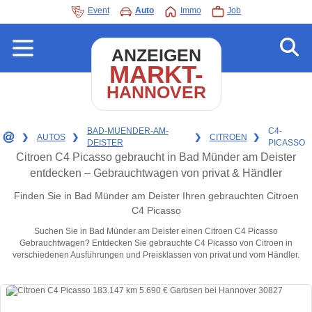
Event
Auto
Immo
Job
ANZEIGEN
MARKT-
HANNOVER
BAD-MUENDER-AM-
C4-
❯
AUTOS
❯
❯
CITROEN
❯
DEISTER
PICASSO
Citroen C4 Picasso gebraucht in Bad Münder am Deister
entdecken – Gebrauchtwagen von privat & Händler
Finden Sie in Bad Münder am Deister Ihren gebrauchten Citroen
C4 Picasso
Suchen Sie in Bad Münder am Deister einen Citroen C4 Picasso
Gebrauchtwagen? Entdecken Sie gebrauchte C4 Picasso von Citroen in
verschiedenen Ausführungen und Preisklassen von privat und vom Händler.