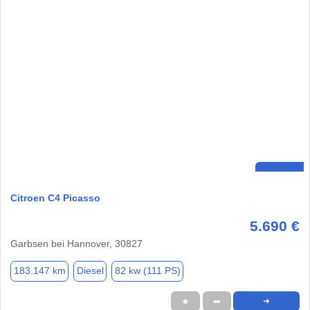
Citroen C4 Picasso
5.690 €
Garbsen bei Hannover, 30827
183.147 km
Diesel
82 kw (111 PS)
★
➦
➜